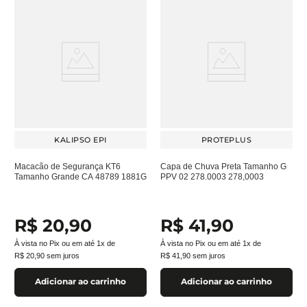
KALIPSO EPI
PROTEPLUS
Macacão de Segurança KT6
Capa de Chuva Preta Tamanho G
Tamanho Grande CA 48789 1881G
PPV 02 278.0003 278,0003
R$
20
,
90
R$
41
,
90
À vista no Pix ou em até
1
x de
À vista no Pix ou em até
1
x de
R$
20
,
90
sem juros
R$
41
,
90
sem juros
Adicionar ao carrinho
Adicionar ao carrinho