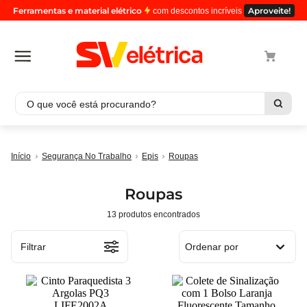
Ferramentas e material elétrico
Aproveite!
com descontos incríveis
O que você está procurando?
Termos mais buscados
Segurança No Trabalho
Epis
Roupas
1
º
cabo
2
º
luminaria
Roupas
3
º
tomada
13
produtos
4
º
cabo pp
5
º
4
Filtrar
Ordenar por