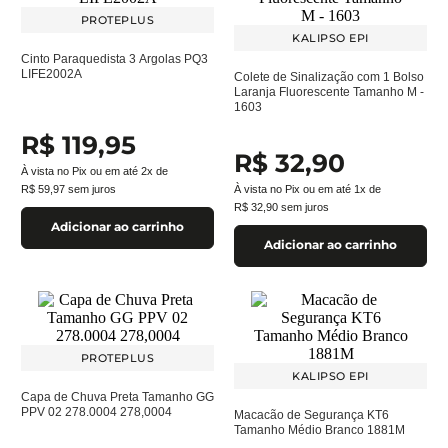
PROTEPLUS
KALIPSO EPI
Cinto Paraquedista 3 Argolas PQ3
LIFE2002A
Colete de Sinalização com 1 Bolso
Laranja Fluorescente Tamanho M -
1603
R$
119
,
95
R$
32
,
90
À vista no Pix ou em até
2
x de
R$
59
,
97
sem juros
À vista no Pix ou em até
1
x de
R$
32
,
90
sem juros
Adicionar ao carrinho
Adicionar ao carrinho
PROTEPLUS
KALIPSO EPI
Capa de Chuva Preta Tamanho GG
PPV 02 278.0004 278,0004
Macacão de Segurança KT6
Tamanho Médio Branco 1881M