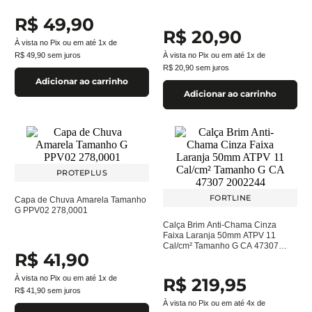
R$
49
,
90
R$
20
,
90
À vista no Pix ou em até
1
x de
R$
49
,
90
sem juros
À vista no Pix ou em até
1
x de
R$
20
,
90
sem juros
Adicionar ao carrinho
Adicionar ao carrinho
PROTEPLUS
FORTLINE
Capa de Chuva Amarela Tamanho
G PPV02 278,0001
Calça Brim Anti-Chama Cinza
Faixa Laranja 50mm ATPV 11
Cal/cm² Tamanho G CA 47307
R$
41
,
90
2002244
À vista no Pix ou em até
1
x de
R$
219
,
95
R$
41
,
90
sem juros
À vista no Pix ou em até
4
x de