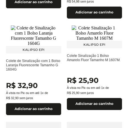
R$
54
,
98
sem juros
Adicionar ao carrinho
Adicionar ao carrinho
KALIPSO EPI
KALIPSO EPI
Colete Sinalização 1 Bolso
Amarelo Fluor Tamanho M 1607M
Colete de Sinalização com 1 Bolso
Laranja Fluorescente Tamanho G
1604G
R$
25
,
90
R$
32
,
90
À vista no Pix ou em até
1
x de
À vista no Pix ou em até
1
x de
R$
25
,
90
sem juros
R$
32
,
90
sem juros
Adicionar ao carrinho
Adicionar ao carrinho