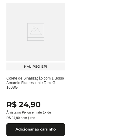
KALIPSO EPI
Colete de Sinalização com 1 Bolso
Amarelo Fluorescente Tam. G
1608G
R$
24
,
90
À vista no Pix ou em até
1
x de
R$
24
,
90
sem juros
Adicionar ao carrinho