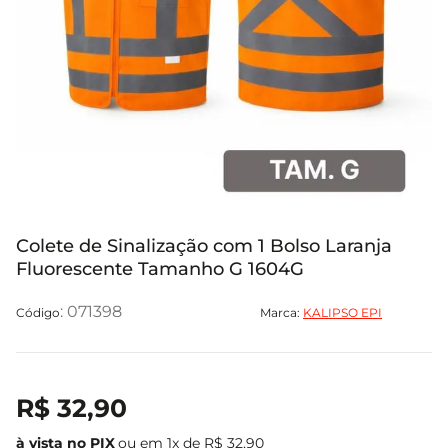
Colete de Sinalização com 1 Bolso Laranja
Fluorescente Tamanho G 1604G
:
071398
Marca:
KALIPSO EPI
R$
32
,
90
ou em
1
x de
R$
32
,
90