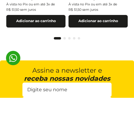
À vista no Pix ou em até
3
x de
À vista no Pix ou em até
3
x de
R$
51
,
50
sem juros
R$
51
,
50
sem juros
Adicionar ao carrinho
Adicionar ao carrinho
Assine a newsletter e
receba nossas novidades
Estou de acordo com a
Cadastrar
Política de Privacidade