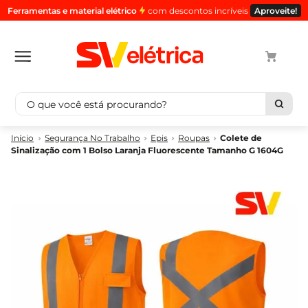
Ferramentas e material elétrico
com descontos incríveis
Aproveite!
O que você está procurando?
Termos mais buscados
Segurança No Trabalho
Epis
Roupas
Colete de
Sinalização com 1 Bolso Laranja Fluorescente Tamanho G 1604G
1
º
cabo
2
º
luminaria
3
º
tomada
4
º
cabo pp
5
º
4