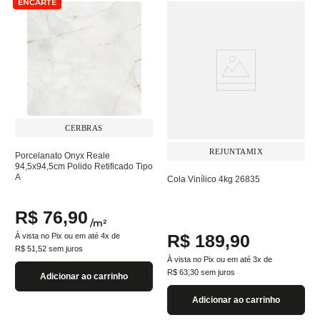
ENCARTE
CERBRAS
REJUNTAMIX
Porcelanato Onyx Reale
94,5x94,5cm Polido Retificado Tipo
A
Cola Vinílico 4kg 26835
R$
76
,
90
/
m²
R$
189
,
90
À vista no Pix ou em até
4
x de
R$
51
,
52
sem juros
À vista no Pix ou em até
3
x de
R$
63
,
30
sem juros
Adicionar ao carrinho
Adicionar ao carrinho