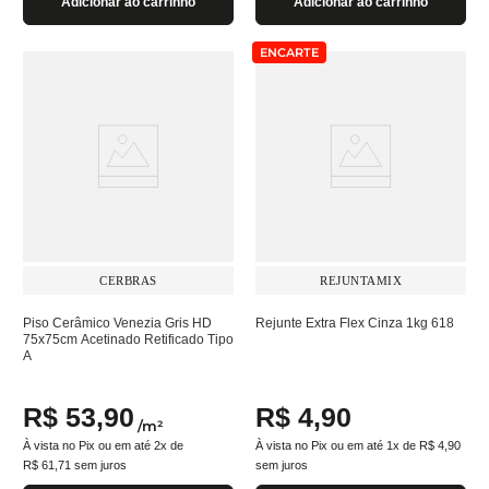
Adicionar ao carrinho
Adicionar ao carrinho
ENCARTE
CERBRAS
REJUNTAMIX
Piso Cerâmico Venezia Gris HD
Rejunte Extra Flex Cinza 1kg 618
75x75cm Acetinado Retificado Tipo
A
R$
53
,
90
R$
4
,
90
/
m²
À vista no Pix ou em até
2
x de
À vista no Pix ou em até
1
x de
R$
4
,
90
R$
61
,
71
sem juros
sem juros