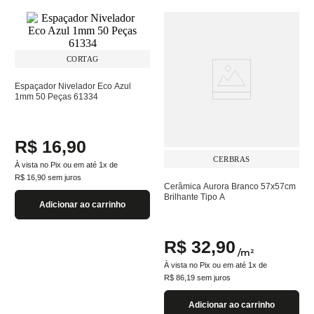
CORTAG
Espaçador Nivelador Eco Azul
1mm 50 Peças 61334
R$
16
,
90
CERBRAS
À vista no Pix ou em até
1
x de
R$
16
,
90
sem juros
Cerâmica Aurora Branco 57x57cm
Brilhante Tipo A
Adicionar ao carrinho
R$
32
,
90
/
m²
À vista no Pix ou em até
1
x de
R$
86
,
19
sem juros
Adicionar ao carrinho