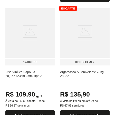
ENCARTE
TARKETT
REJUNTAMIX
Piso Vinílico Papoula
Argamassa Autonivelante 20kg
20,85X123cm 2mm Tipo A
28332
R$
109
,
90
R$
135
,
90
/
m²
À vista no Pix ou em até
10
x de
À vista no Pix ou em até
2
x de
R$
56
,
37
sem juros
R$
67
,
95
sem juros