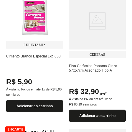
REJUNTAMIX
CERBRAS
Cimento Branco Especial 1kg 653
Piso Cerâmico Panama Cinza
57x57cm Acetinado Tipo A
R$
5
,
90
R$
32
,
90
À vista no Pix ou em até
1
x de
R$
5
,
90
/
m²
sem juros
À vista no Pix ou em até
1
x de
R$
86
,
19
sem juros
Adicionar ao carrinho
Adicionar ao carrinho
ENCARTE