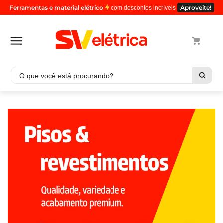
Ferramentas e material elétrico
Aproveite!
com descontos incríveis
O que você está procurando?
Termos mais buscados
1
º
cabo
2
º
luminaria
3
º
tomada
4
º
cabo pp
5
º
4