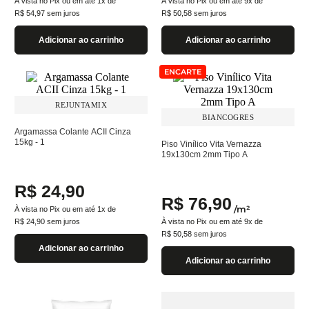
À vista no Pix ou em até
1
x de
À vista no Pix ou em até
9
x de
R$
54
,
97
sem juros
R$
50
,
58
sem juros
Adicionar ao carrinho
Adicionar ao carrinho
ENCARTE
REJUNTAMIX
BIANCOGRES
Argamassa Colante ACII Cinza
15kg - 1
Piso Vinílico Vita Vernazza
19x130cm 2mm Tipo A
R$
24
,
90
R$
76
,
90
/
m²
À vista no Pix ou em até
1
x de
R$
24
,
90
sem juros
À vista no Pix ou em até
9
x de
R$
50
,
58
sem juros
Adicionar ao carrinho
Adicionar ao carrinho