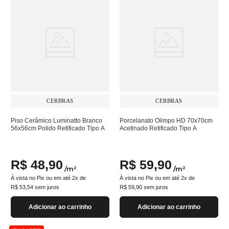
CERBRAS
CERBRAS
Piso Cerâmico Luminatto Branco
Porcelanato Olimpo HD 70x70cm
56x56cm Polido Retificado Tipo A
Acetinado Retificado Tipo A
R$
48
,
90
R$
59
,
90
/
m²
/
m²
À vista no Pix ou em até
2
x de
À vista no Pix ou em até
2
x de
R$
53
,
54
sem juros
R$
59
,
90
sem juros
Adicionar ao carrinho
Adicionar ao carrinho