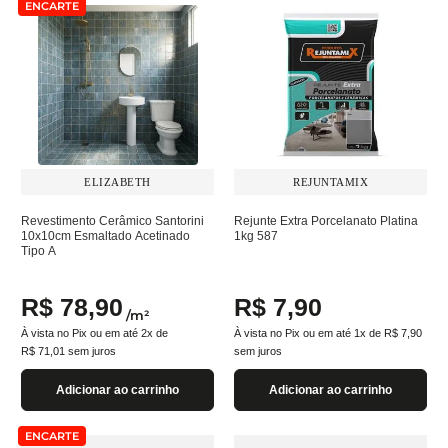
ENCARTE
ELIZABETH
REJUNTAMIX
Revestimento Cerâmico Santorini
Rejunte Extra Porcelanato Platina
10x10cm Esmaltado Acetinado
1kg 587
Tipo A
R$
78
,
90
R$
7
,
90
/
m²
À vista no Pix ou em até
2
x de
À vista no Pix ou em até
1
x de
R$
7
,
90
R$
71
,
01
sem juros
sem juros
Adicionar ao carrinho
Adicionar ao carrinho
ENCARTE