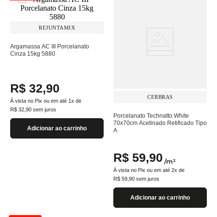
REJUNTAMIX
Argamassa AC III Porcelanato
Cinza 15kg 5880
R$
32
,
90
CERBRAS
À vista no Pix ou em até
1
x de
R$
32
,
90
sem juros
Porcelanato Technatto White
70x70cm Acetinado Retificado Tipo
Adicionar ao carrinho
A
R$
59
,
90
/
m²
À vista no Pix ou em até
2
x de
R$
59
,
90
sem juros
Adicionar ao carrinho