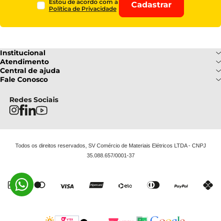
Estou de acordo com a
Cadastrar
Política de Privacidade
Institucional
Sobre Nós
Atendimento
Formas de pagamento
Central de ajuda
Fale Conosco
Nossas Lojas
Fale Conosco
Ofertas
Central de atendimento
Frete e Entrega
Privacidade e Segurança
(085) 3214-7900
Redes Sociais
Regulamentos
Segunda a Sexta: 08h as 18h | Sábado
Troca e Devoluções
Termos e Condições
: 08h ás 12h
FAQ
Todos os direitos reservados, SV Comércio de Materiais Elétricos LTDA - CNPJ
35.088.657/0001-37