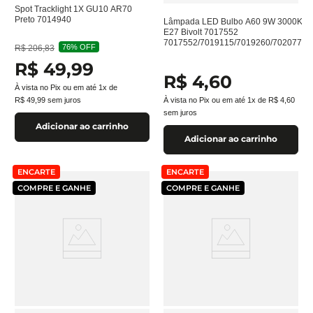
Spot Tracklight 1X GU10 AR70
Preto 7014940
Lâmpada LED Bulbo A60 9W 3000K
E27 Bivolt 7017552
7017552/7019115/7019260/7020770
76%
OFF
R$
206
,
83
R$
49
,
99
R$
4
,
60
À vista no Pix ou em até
1
x de
R$
49
,
99
sem juros
À vista no Pix ou em até
1
x de
R$
4
,
60
sem juros
Adicionar ao carrinho
Adicionar ao carrinho
ENCARTE
ENCARTE
COMPRE E GANHE
COMPRE E GANHE