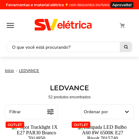
Ferramentas e material elétrico
Aproveite!
com descontos incríveis
O que você está procurando?
Termos mais buscados
LEDVANCE
1
º
cabo
2
º
luminaria
LEDVANCE
3
º
tomada
52
produtos
4
º
cabo pp
5
º
4
Filtrar
Ordenar por
OUTLET
OUTLET