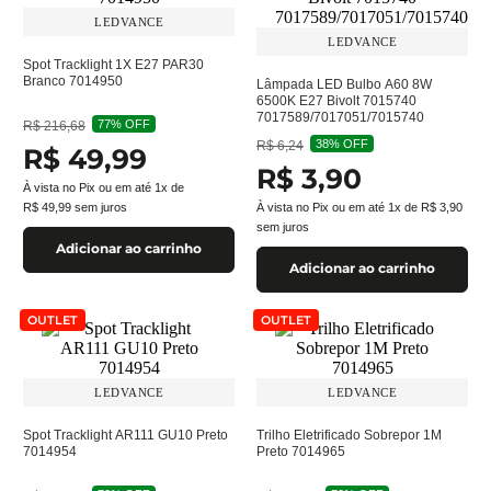
LEDVANCE
LEDVANCE
Spot Tracklight 1X E27 PAR30
Branco 7014950
Lâmpada LED Bulbo A60 8W
6500K E27 Bivolt 7015740
7017589/7017051/7015740
77%
OFF
R$
216
,
68
38%
OFF
R$
6
,
24
R$
49
,
99
R$
3
,
90
À vista no Pix ou em até
1
x de
R$
49
,
99
sem juros
À vista no Pix ou em até
1
x de
R$
3
,
90
sem juros
Adicionar ao carrinho
Adicionar ao carrinho
OUTLET
OUTLET
LEDVANCE
LEDVANCE
Spot Tracklight AR111 GU10 Preto
Trilho Eletrificado Sobrepor 1M
7014954
Preto 7014965