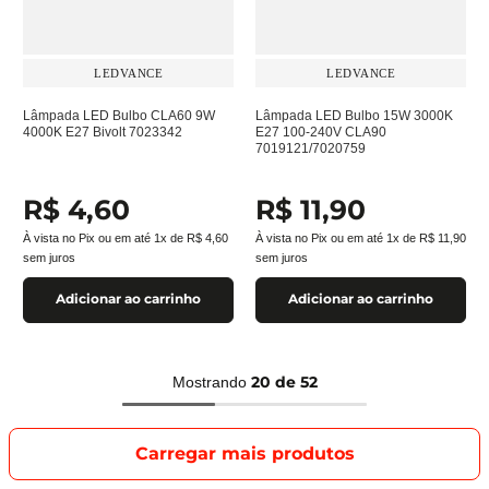
LEDVANCE
LEDVANCE
Lâmpada LED Bulbo CLA60 9W
Lâmpada LED Bulbo 15W 3000K
4000K E27 Bivolt 7023342
E27 100-240V CLA90
7019121/7020759
R$
4
,
60
R$
11
,
90
À vista no Pix ou em até
1
x de
R$
4
,
60
À vista no Pix ou em até
1
x de
R$
11
,
90
sem juros
sem juros
Adicionar ao carrinho
Adicionar ao carrinho
20 de 52
Mostrando