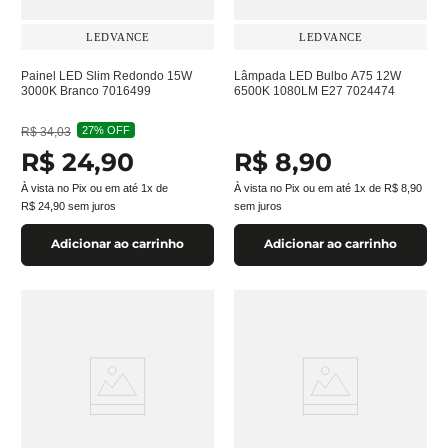
LEDVANCE
LEDVANCE
Painel LED Slim Redondo 15W
Lâmpada LED Bulbo A75 12W
3000K Branco 7016499
6500K 1080LM E27 7024474
27%
OFF
R$
34
,
03
R$
24
,
90
R$
8
,
90
À vista no Pix ou em até
1
x de
À vista no Pix ou em até
1
x de
R$
8
,
90
R$
24
,
90
sem juros
sem juros
Adicionar ao carrinho
Adicionar ao carrinho