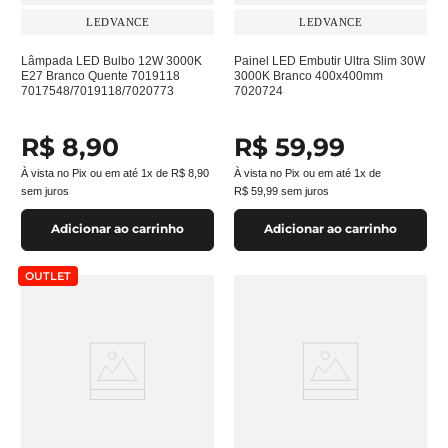
LEDVANCE
LEDVANCE
Lâmpada LED Bulbo 12W 3000K
Painel LED Embutir Ultra Slim 30W
E27 Branco Quente 7019118
3000K Branco 400x400mm
7017548/7019118/7020773
7020724
R$
8
,
90
R$
59
,
99
À vista no Pix ou em até
1
x de
R$
8
,
90
À vista no Pix ou em até
1
x de
sem juros
R$
59
,
99
sem juros
Adicionar ao carrinho
Adicionar ao carrinho
OUTLET