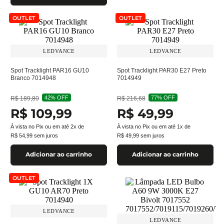
OUTLET
OUTLET
LEDVANCE
LEDVANCE
Spot Tracklight PAR16 GU10
Spot Tracklight PAR30 E27 Preto
Branco 7014948
7014949
42%
OFF
77%
OFF
R$
189
,
80
R$
216
,
68
R$
109
,
99
R$
49
,
99
À vista no Pix ou em até
2
x de
À vista no Pix ou em até
1
x de
R$
54
,
99
sem juros
R$
49
,
99
sem juros
Adicionar ao carrinho
Adicionar ao carrinho
OUTLET
LEDVANCE
LEDVANCE