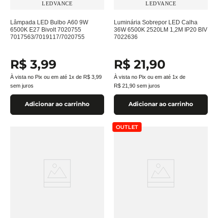
LEDVANCE
LEDVANCE
Lâmpada LED Bulbo A60 9W
Luminária Sobrepor LED Calha
6500K E27 Bivolt 7020755
36W 6500K 2520LM 1,2M IP20 BIV
7017563/7019117/7020755
7022636
R$
3
,
99
R$
21
,
90
À vista no Pix ou em até
1
x de
R$
3
,
99
À vista no Pix ou em até
1
x de
sem juros
R$
21
,
90
sem juros
Adicionar ao carrinho
Adicionar ao carrinho
OUTLET