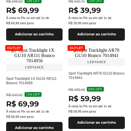
72%
OFF
72%
OFF
R$
246
,
02
R$
142
,
71
R$
69
,
99
R$
39
,
99
À vista no Pix ou em até
1
x de
À vista no Pix ou em até
1
x de
R$
69
,
99
sem juros
R$
39
,
99
sem juros
Adicionar ao carrinho
Adicionar ao carrinho
OUTLET
OUTLET
LEDVANCE
LEDVANCE
Spot Tracklight AR70 GU10 Branco
7014941
Spot Tracklight 1X GU10 AR111
Branco 7014956
63%
OFF
R$
160
,
44
71%
OFF
R$
243
,
02
R$
59
,
99
R$
69
,
99
À vista no Pix ou em até
1
x de
À vista no Pix ou em até
1
x de
R$
59
,
99
sem juros
R$
69
,
99
sem juros
Adicionar ao carrinho
Adicionar ao carrinho