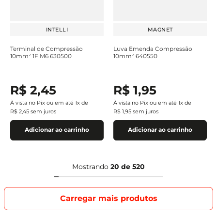
INTELLI
MAGNET
Terminal de Compressão
Luva Emenda Compressão
10mm² 1F M6 630500
10mm² 640550
R$
2
,
45
R$
1
,
95
À vista no Pix ou em até
1
x de
À vista no Pix ou em até
1
x de
R$
2
,
45
sem juros
R$
1
,
95
sem juros
Adicionar ao carrinho
Adicionar ao carrinho
Mostrando
20 de 520