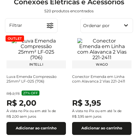
Conexões Elétricas e Acessórios
520
produtos
Filtrar
Ordenar por
OUTLET
INTELLI
WAGO
Luva Emenda Compressão
Conector Emenda em Linha
25mm² LF-025 (706)
com Alavanca 2 Vias 221-2411
27%
OFF
R$
2
,
73
R$
2
,
00
R$
3
,
95
À vista no Pix ou em até
1
x de
À vista no Pix ou em até
1
x de
R$
2
,
00
sem juros
R$
3
,
95
sem juros
Adicionar ao carrinho
Adicionar ao carrinho