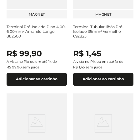
MAGNET
MAGNET
Terminal Pré-Isolado Pino 4,00-
Terminal Tubular Ilhós Pré-
6,00mm² Amarelo Longo
Isolado 35mm² Vermelho
882300
692825
R$
99
,
90
R$
1
,
45
À vista no Pix ou em até
1
x de
À vista no Pix ou em até
1
x de
R$
99
,
90
sem juros
R$
1
,
45
sem juros
Adicionar ao carrinho
Adicionar ao carrinho