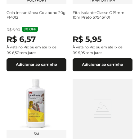
POLYFORT
TRAMONTINA
Cola Instantânea Colabond 20g
Fita Isolante Classe C 19mm
FM012
10m Preto 57545/101
5%
OFF
R$
6
,
90
R$
6
,
57
R$
5
,
95
À vista no Pix ou em até
1
x de
À vista no Pix ou em até
1
x de
R$
6
,
57
sem juros
R$
5
,
95
sem juros
Adicionar ao carrinho
Adicionar ao carrinho
3M