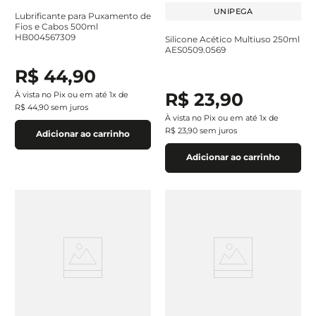
UNIPEGA
Lubrificante para Puxamento de
Fios e Cabos 500ml
HB004567309
Silicone Acético Multiuso 250ml
AES0509.0569
R$
44
,
90
R$
23
,
90
À vista no Pix ou em até
1
x de
R$
44
,
90
sem juros
À vista no Pix ou em até
1
x de
R$
23
,
90
sem juros
Adicionar ao carrinho
Adicionar ao carrinho