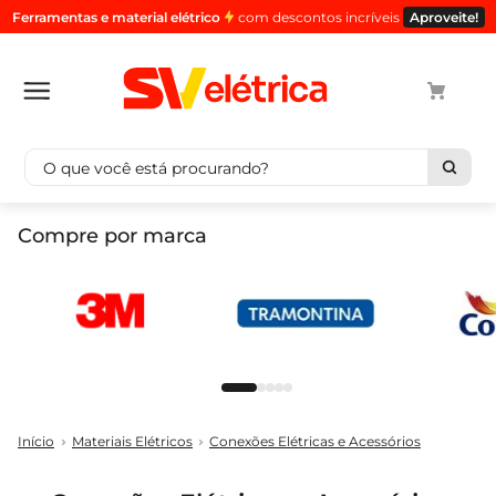
Ferramentas e material elétrico
com descontos incríveis
Aproveite!
O que você está procurando?
Termos mais buscados
Compre por marca
1
º
cabo
2
º
luminaria
3
º
tomada
4
º
4
5
º
cabo pp
Materiais Elétricos
Conexões Elétricas e Acessórios