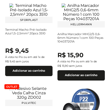
SFORPLAST
HELLERMANN
Terminal Macho Pré-Isolado
Azul 1,5-2,5mm² 20pcs 3510
Anilha Marcador MHG2/5 0,6-
6mm Número 1 com 100 Peças
104037201A
R$
9
,
45
R$
15
,
90
À vista no Pix ou em até
1
x de
R$
9
,
45
sem juros
À vista no Pix ou em até
1
x de
R$
15
,
90
sem juros
Adicionar ao carrinho
Adicionar ao carrinho
OUTLET
PULVITEC