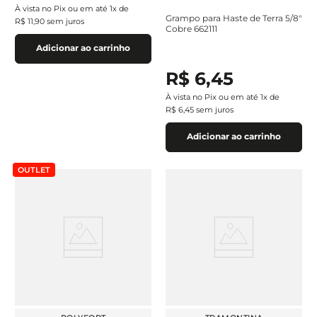
À vista no Pix ou em até
1
x de
Grampo para Haste de Terra 5/8"
R$
11
,
90
sem juros
Cobre 662111
Adicionar ao carrinho
R$
6
,
45
À vista no Pix ou em até
1
x de
R$
6
,
45
sem juros
Adicionar ao carrinho
OUTLET