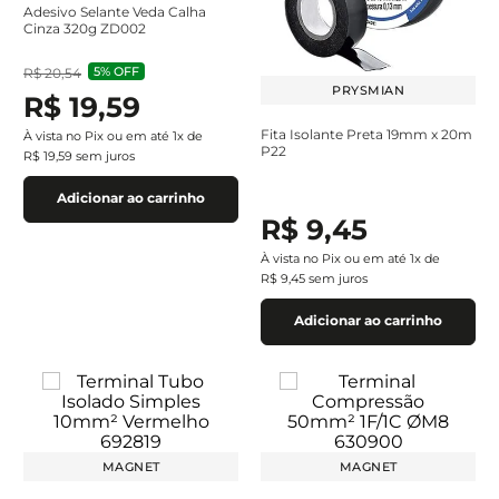
Adesivo Selante Veda Calha
Cinza 320g ZD002
5%
OFF
R$
20
,
54
PRYSMIAN
R$
19
,
59
Fita Isolante Preta 19mm x 20m
À vista no Pix ou em até
1
x de
P22
R$
19
,
59
sem juros
Adicionar ao carrinho
R$
9
,
45
À vista no Pix ou em até
1
x de
R$
9
,
45
sem juros
Adicionar ao carrinho
MAGNET
MAGNET