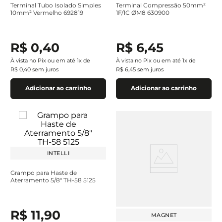
Terminal Tubo Isolado Simples
Terminal Compressão 50mm²
10mm² Vermelho 692819
1F/1C ØM8 630900
R$
0
,
40
R$
6
,
45
À vista no Pix ou em até
1
x de
À vista no Pix ou em até
1
x de
R$
0
,
40
sem juros
R$
6
,
45
sem juros
Adicionar ao carrinho
Adicionar ao carrinho
INTELLI
Grampo para Haste de
Aterramento 5/8" TH-58 5125
R$
11
,
90
MAGNET