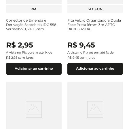
3M
SECCON
Conector de Emenda e
Fita Velcro Organizadora Dupla
Derivação Scotchlok IDC 558
Face Preta 16mm 3m APTC-
Vermelho 0,50-1,5mm
BKB0502-BK
H0001615550
R$
2
,
95
R$
9
,
45
À vista no Pix ou em até
1
x de
À vista no Pix ou em até
1
x de
R$
2
,
95
sem juros
R$
9
,
45
sem juros
Adicionar ao carrinho
Adicionar ao carrinho