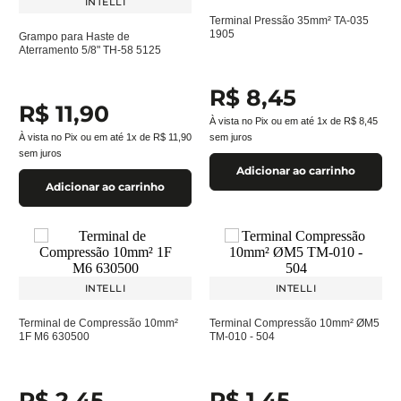
INTELLI
Terminal Pressão 35mm² TA-035
1905
Grampo para Haste de
Aterramento 5/8" TH-58 5125
R$
8
,
45
R$
11
,
90
À vista no Pix ou em até
1
x de
R$
8
,
45
À vista no Pix ou em até
1
x de
R$
11
,
90
sem juros
sem juros
Adicionar ao carrinho
Adicionar ao carrinho
INTELLI
INTELLI
Terminal de Compressão 10mm²
Terminal Compressão 10mm² ØM5
1F M6 630500
TM-010 - 504
R$
2
,
45
R$
1
,
45