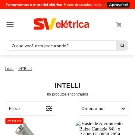
Ferramentas e material elétrico
Aproveite!
com descontos incríveis
O que você está procurando?
Termos mais buscados
INTELLI
1
º
cabo
2
º
luminaria
INTELLI
3
º
tomada
89
produtos
4
º
4
5
º
eletroduto
Filtrar
Ordenar por
OUTLET