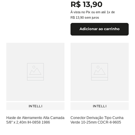
R$
13
,
90
À vista no Pix ou em até
1
x de
R$
13
,
90
sem juros
Adicionar ao carrinho
INTELLI
INTELLI
Haste de Aterramento Alta Camada
Conector Derivação Tipo Cunha
5/8" x 2,40m IH-0858 1986
Verde 10-25mm CDCR-II-9605