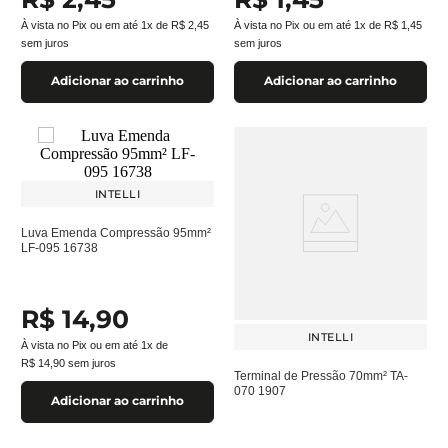
À vista no Pix ou em até
1
x de
R$
2
,
45
À vista no Pix ou em até
1
x de
R$
1
,
45
sem juros
sem juros
Adicionar ao carrinho
Adicionar ao carrinho
INTELLI
Luva Emenda Compressão 95mm²
LF-095 16738
R$
14
,
90
INTELLI
À vista no Pix ou em até
1
x de
R$
14
,
90
sem juros
Terminal de Pressão 70mm² TA-
070 1907
Adicionar ao carrinho