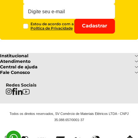
Estou de acordo com a
Cadastrar
Política de Privacidade
Institucional
Sobre Nós
Atendimento
Formas de pagamento
Central de ajuda
Fale Conosco
Nossas Lojas
Fale Conosco
Ofertas
Central de atendimento
Frete e Entrega
Privacidade e Segurança
(085) 3214-7900
Redes Sociais
Regulamentos
Segunda a Sexta: 08h as 18h | Sábado
Troca e Devoluções
Termos e Condições
: 08h ás 12h
FAQ
Todos os direitos reservados, SV Comércio de Materiais Elétricos LTDA - CNPJ
35.088.657/0001-37