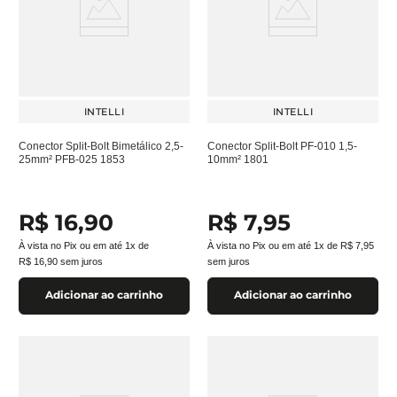
INTELLI
INTELLI
Conector Split-Bolt Bimetálico 2,5-
Conector Split-Bolt PF-010 1,5-
25mm² PFB-025 1853
10mm² 1801
R$
16
,
90
R$
7
,
95
À vista no Pix ou em até
1
x de
À vista no Pix ou em até
1
x de
R$
7
,
95
R$
16
,
90
sem juros
sem juros
Adicionar ao carrinho
Adicionar ao carrinho