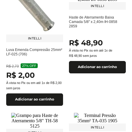
INTELLI
Haste de Aterramento Baixa
Camada 5/8" x 2,40m IH-0858
2859
INTELLI
R$
48
,
90
Luva Emenda Compressão 25mm²
À vista no Pix ou em até
1
x de
LF-025 (706)
R$
48
,
90
sem juros
27%
OFF
R$
2
,
73
Adicionar ao carrinho
R$
2
,
00
À vista no Pix ou em até
1
x de
R$
2
,
00
sem juros
Adicionar ao carrinho
INTELLI