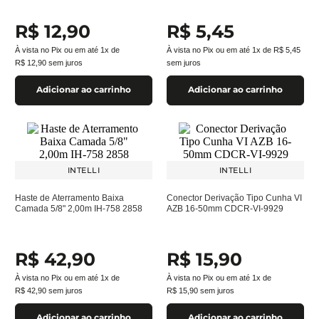
R$
12
,
90
R$
5
,
45
À vista no Pix ou em até
1
x de
À vista no Pix ou em até
1
x de
R$
5
,
45
R$
12
,
90
sem juros
sem juros
Adicionar ao carrinho
Adicionar ao carrinho
INTELLI
INTELLI
Haste de Aterramento Baixa
Conector Derivação Tipo Cunha VI
Camada 5/8" 2,00m IH-758 2858
AZB 16-50mm CDCR-VI-9929
R$
42
,
90
R$
15
,
90
À vista no Pix ou em até
1
x de
À vista no Pix ou em até
1
x de
R$
42
,
90
sem juros
R$
15
,
90
sem juros
Adicionar ao carrinho
Adicionar ao carrinho