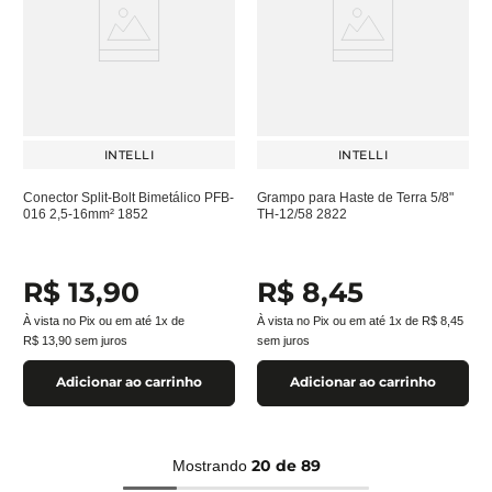
INTELLI
INTELLI
Conector Split-Bolt Bimetálico PFB-
Grampo para Haste de Terra 5/8"
016 2,5-16mm² 1852
TH-12/58 2822
R$
13
,
90
R$
8
,
45
À vista no Pix ou em até
1
x de
À vista no Pix ou em até
1
x de
R$
8
,
45
R$
13
,
90
sem juros
sem juros
Adicionar ao carrinho
Adicionar ao carrinho
20 de 89
Mostrando