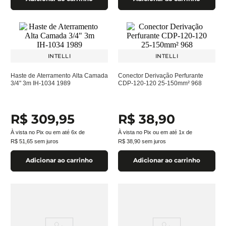
INTELLI
INTELLI
Haste de Aterramento Alta Camada
Conector Derivação Perfurante
3/4" 3m IH-1034 1989
CDP-120-120 25-150mm² 968
R$
309
,
95
R$
38
,
90
À vista no Pix ou em até
6
x de
À vista no Pix ou em até
1
x de
R$
51
,
65
sem juros
R$
38
,
90
sem juros
Adicionar ao carrinho
Adicionar ao carrinho