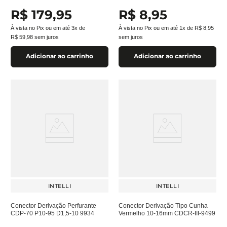
R$
179
,
95
R$
8
,
95
À vista no Pix ou em até
3
x de
À vista no Pix ou em até
1
x de
R$
8
,
95
R$
59
,
98
sem juros
sem juros
Adicionar ao carrinho
Adicionar ao carrinho
INTELLI
INTELLI
Conector Derivação Perfurante
Conector Derivação Tipo Cunha
CDP-70 P10-95 D1,5-10 9934
Vermelho 10-16mm CDCR-III-9499