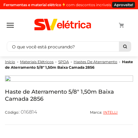
Ferramentas e material elétrico
com descontos incríveis
Aproveite!
O que você está procurando?
Termos mais buscados
Materiais Elétricos
SPDA
Hastes De Aterramento
Haste
de Aterramento 5/8" 1,50m Baixa Camada 2856
1
º
cabo
2
º
luminaria
3
º
tomada
Haste de Aterramento 5/8" 1,50m Baixa
Camada 2856
4
º
cabo pp
5
º
4
:
016814
Marca:
INTELLI