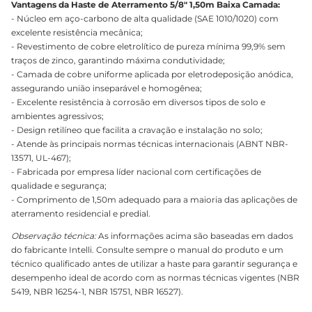
Vantagens da Haste de Aterramento 5/8" 1,50m Baixa Camada:
- Núcleo em aço-carbono de alta qualidade (SAE 1010/1020) com
excelente resistência mecânica;
- Revestimento de cobre eletrolítico de pureza mínima 99,9% sem
traços de zinco, garantindo máxima condutividade;
- Camada de cobre uniforme aplicada por eletrodeposição anódica,
assegurando união inseparável e homogênea;
- Excelente resistência à corrosão em diversos tipos de solo e
ambientes agressivos;
- Design retilíneo que facilita a cravação e instalação no solo;
- Atende às principais normas técnicas internacionais (ABNT NBR-
13571, UL-467);
- Fabricada por empresa líder nacional com certificações de
qualidade e segurança;
- Comprimento de 1,50m adequado para a maioria das aplicações de
aterramento residencial e predial.
Observação técnica:
As informações acima são baseadas em dados
do fabricante Intelli. Consulte sempre o manual do produto e um
técnico qualificado antes de utilizar a haste para garantir segurança e
desempenho ideal de acordo com as normas técnicas vigentes (NBR
5419, NBR 16254-1, NBR 15751, NBR 16527).