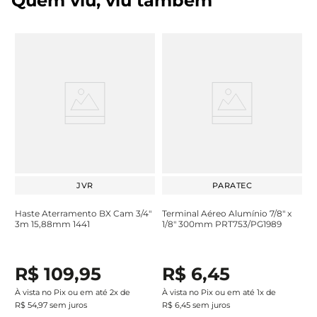
Quem viu, viu também
JVR
PARATEC
Haste Aterramento BX Cam 3/4"
Terminal Aéreo Alumínio 7/8" x
3m 15,88mm 1441
1/8" 300mm PRT753/PG1989
R$
109
,
95
R$
6
,
45
À vista no Pix ou em até
2
x de
À vista no Pix ou em até
1
x de
R$
54
,
97
sem juros
R$
6
,
45
sem juros