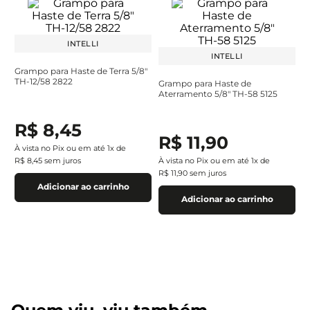
INTELLI
INTELLI
Grampo para Haste de Terra 5/8"
TH-12/58 2822
Grampo para Haste de
Aterramento 5/8" TH-58 5125
R$
8
,
45
R$
11
,
90
À vista no Pix ou em até
1
x de
R$
8
,
45
sem juros
À vista no Pix ou em até
1
x de
R$
11
,
90
sem juros
Adicionar ao carrinho
Adicionar ao carrinho