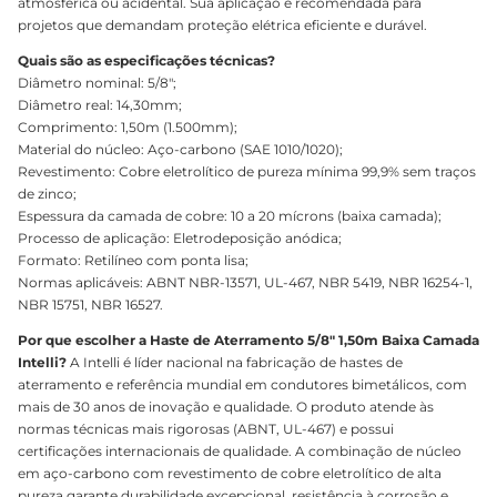
atmosférica ou acidental. Sua aplicação é recomendada para
projetos que demandam proteção elétrica eficiente e durável.
Quais são as especificações técnicas?
Diâmetro nominal: 5/8";
Diâmetro real: 14,30mm;
Comprimento: 1,50m (1.500mm);
Material do núcleo: Aço-carbono (SAE 1010/1020);
Revestimento: Cobre eletrolítico de pureza mínima 99,9% sem traços
de zinco;
Espessura da camada de cobre: 10 a 20 mícrons (baixa camada);
Processo de aplicação: Eletrodeposição anódica;
Formato: Retilíneo com ponta lisa;
Normas aplicáveis: ABNT NBR-13571, UL-467, NBR 5419, NBR 16254-1,
NBR 15751, NBR 16527.
Por que escolher a Haste de Aterramento 5/8" 1,50m Baixa Camada
Intelli?
A Intelli é líder nacional na fabricação de hastes de
aterramento e referência mundial em condutores bimetálicos, com
mais de 30 anos de inovação e qualidade. O produto atende às
normas técnicas mais rigorosas (ABNT, UL-467) e possui
certificações internacionais de qualidade. A combinação de núcleo
em aço-carbono com revestimento de cobre eletrolítico de alta
pureza garante durabilidade excepcional, resistência à corrosão e