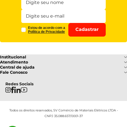
Estou de acordo com a
Cadastrar
Política de Privacidade
Institucional
Sobre Nós
Atendimento
Formas de pagamento
Central de ajuda
Fale Conosco
Nossas Lojas
Fale Conosco
Ofertas
Central de atendimento
Frete e Entrega
Privacidade e Segurança
(085) 3214-7900
Redes Sociais
Regulamentos
Segunda a Sexta: 08h as 18h |
Troca e Devoluções
Termos e Condições
Sábado : 08h ás 12h
FAQ
Todos os direitos reservados, SV Comércio de Materiais Elétricos LTDA -
CNPJ 35.088.657/0001-37