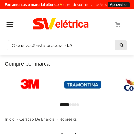
com descontos incríveis
Ferramentas e material elétrico
Aproveite!
O que você está procurando?
Termos mais buscados
Compre por marca
1
º
cabo
2
º
luminaria
3
º
tomada
4
º
4
5
º
eletroduto
Geração De Energia
Nobreaks