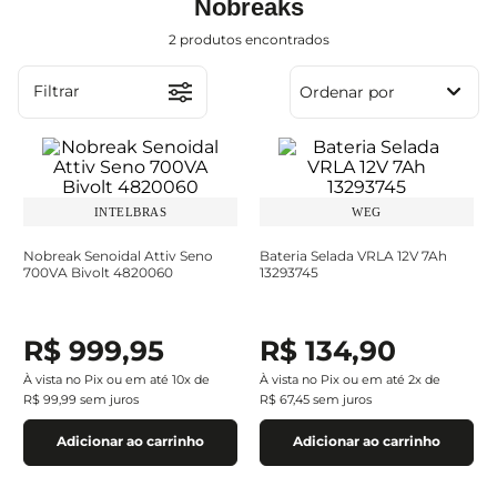
Nobreaks
2
produtos
Filtrar
Ordenar por
INTELBRAS
WEG
Nobreak Senoidal Attiv Seno
Bateria Selada VRLA 12V 7Ah
700VA Bivolt 4820060
13293745
R$
999
,
95
R$
134
,
90
À vista no Pix ou em até
10
x de
À vista no Pix ou em até
2
x de
R$
99
,
99
sem juros
R$
67
,
45
sem juros
Adicionar ao carrinho
Adicionar ao carrinho