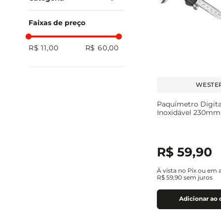
Acessórios Para
Ferramentas
Ferramentas
Casa
Elétricas
Faixas de preço
Instrumentos De
Medição
R$ 11,00
R$ 60,00
WESTE
Paquímetro Digita
Inoxidável 230mm
R$
59
,
90
À vista no Pix ou em 
R$
59
,
90
sem juros
Adicionar ao 