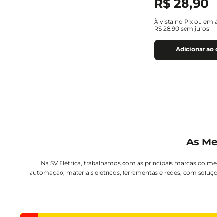
R$
28
,
90
À vista no Pix ou em 
R$
28
,
90
sem juros
Adicionar ao 
As Me
Na SV Elétrica, trabalhamos com as principais marcas do me
automação, materiais elétricos, ferramentas e redes, com soluçõ