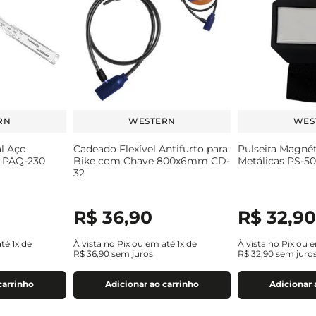
RN
WESTERN
WES
l Aço
Cadeado Flexível Antifurto para
Pulseira Magnét
 PAQ-230
Bike com Chave 800x6mm CD-
Metálicas PS-5
32
R$
36
,
90
R$
32
,
9
até
1
x de
À vista no Pix ou em até
1
x de
À vista no Pix ou 
R$
36
,
90
sem juros
R$
32
,
90
sem juro
carrinho
Adicionar ao carrinho
Adicionar 