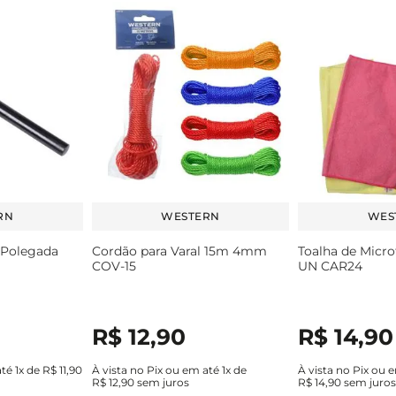
RN
WESTERN
WES
 Polegada
Cordão para Varal 15m 4mm
Toalha de Micro
COV-15
UN CAR24
R$
12
,
90
R$
14
,
90
até
1
x de
R$
11
,
90
À vista no Pix ou em até
1
x de
À vista no Pix ou 
R$
12
,
90
sem juros
R$
14
,
90
sem juro