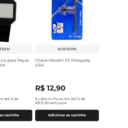
TERN
WESTERN
ica para Peças
Chave Mandril 1/2 Polegada
004
4341
0
R$
12
,
90
em até
1
x de
À vista no Pix ou em até
1
x de
s
R$
12
,
90
sem juros
ao carrinho
Adicionar ao carrinho