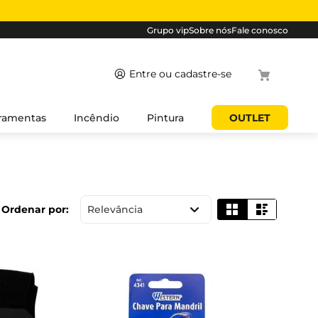
Grupo vip
Sobre nós
Fale conosco
Termos mais
ramentas
Incêndio
Pintura
OUTLET
buscados
1
º
cabo
2
º
luminaria
3
º
tomada
Relevância
4
º
4
5
º
eletroduto