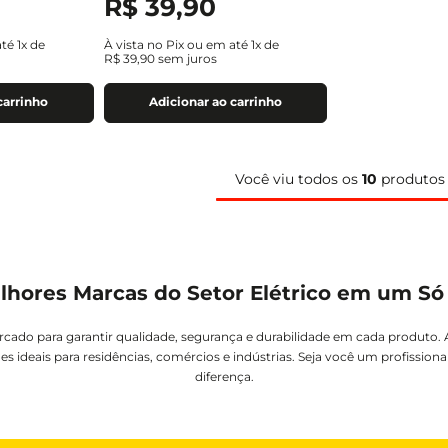
R$
39
,
90
até
1
x de
À vista no Pix ou em até
1
x de
R$
39
,
90
sem juros
carrinho
Adicionar ao carrinho
Você viu todos os
10
produtos
lhores Marcas do Setor Elétrico em um Só
rcado para garantir qualidade, segurança e durabilidade em cada produto.
es ideais para residências, comércios e indústrias. Seja você um profission
diferença.