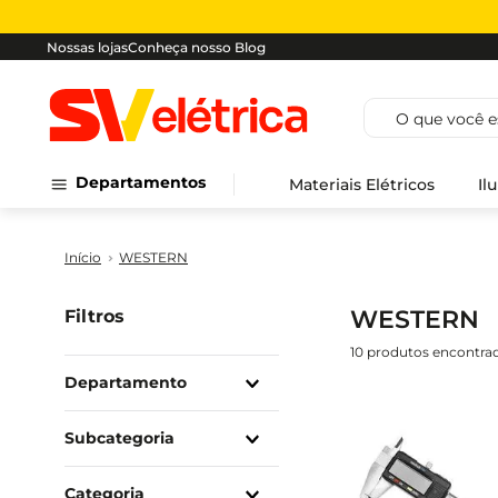
Nossas lojas
Conheça nosso Blog
O que você est
Departamentos
Materiais Elétricos
Il
WESTERN
WESTERN
Filtros
10
produtos
Departamento
Ferramentas E
Ferragens
Subcategoria
Utilidades
Ferramentas
Manuais
Categoria