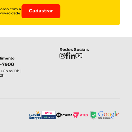
cordo com a
Cadastrar
 Privacidade
Redes Sociais
ndimento
4-7900
 08h as 18h |
12h