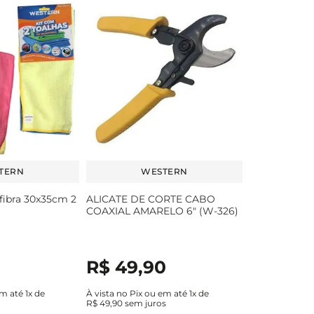
TERN
WESTERN
fibra 30x35cm 2
ALICATE DE CORTE CABO
COAXIAL AMARELO 6" (W-326)
R$
49
,
90
em até
1
x de
À vista no Pix ou em até
1
x de
s
R$
49
,
90
sem juros