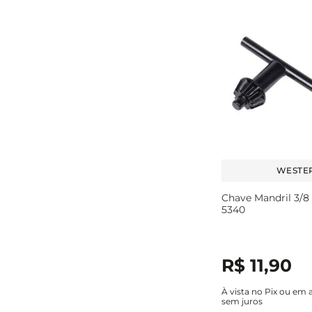
WESTE
Chave Mandril 3/8
5340
R$
11
,
90
À vista no Pix ou em 
sem juros