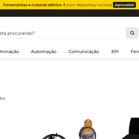
Ferramentas e material elétrico
com descontos incríveis
Aproveite!
á procurando?
uminação
Automação
Comunicação
EPI
Fer