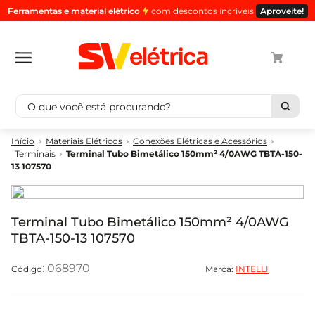
Ferramentas e material elétrico
com descontos incríveis
Aproveite!
O que você está procurando?
Termos mais buscados
Materiais Elétricos
Conexões Elétricas e Acessórios
Terminais
Terminal Tubo Bimetálico 150mm² 4/0AWG TBTA-150-
1
º
cabo
13 107570
2
º
luminaria
3
º
tomada
Terminal Tubo Bimetálico 150mm² 4/0AWG
4
º
cabo pp
TBTA-150-13 107570
5
º
4
:
068970
Marca:
INTELLI