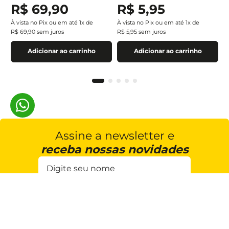
R$
69
,
90
R$
5
,
95
À vista no Pix ou em até
1
x de
À vista no Pix ou em até
1
x de
R$
69
,
90
sem juros
R$
5
,
95
sem juros
Adicionar ao carrinho
Adicionar ao carrinho
Assine a newsletter e
receba nossas novidades
Estou de acordo com a
Cadastrar
Política de Privacidade