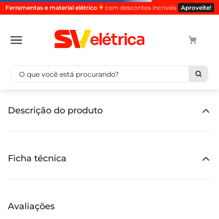
Ferramentas e material elétrico
com descontos incríveis
Aproveite!
O que você está procurando?
Termos mais buscados
Descrição do produto
1
º
cabo
2
º
luminaria
3
º
tomada
Ficha técnica
4
º
4
5
º
eletroduto
Avaliações