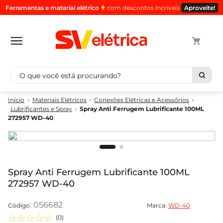
Ferramentas e material elétrico
com descontos incríveis
Aproveite!
O que você está procurando?
Termos mais buscados
Materiais Elétricos
Conexões Elétricas e Acessórios
Lubrificantes e Spray
Spray Anti Ferrugem Lubrificante 100ML
1
º
cabo
272957 WD-40
2
º
luminaria
3
º
tomada
4
º
cabo pp
Spray Anti Ferrugem Lubrificante 100ML
5
º
4
272957 WD-40
:
056682
Marca:
WD-40
☆
☆
☆
☆
☆
(
0
)