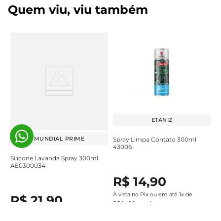
Quem viu, viu também
ETANIZ
MUNDIAL PRIME
Spray Limpa Contato 300ml
43006
Silicone Lavanda Spray 300ml
AE0300034
R$
14
,
90
À vista no Pix ou em até
1
x de
R$
21
,
90
R$
14
,
90
sem juros
À vista no Pix ou em até
1
x de