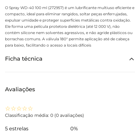
O Spray WD-40 100 ml (272957) é um lubrificante multiuso eficiente e
compacto, ideal para eliminar rangidos, soltar peças enferrujadas,
expulsar umidade e proteger superfícies metálicas contra oxidação.
Ele forma uma película protetora dielétrica (até 12 000 V), não
contém silicone nem solventes agressivos, e não agride plásticos ou
borrachas comuns. A válvula 180° permite aplicação até de cabeça
para baixo, facilitando o acesso a locais difíceis
Ficha técnica
Avaliações
☆
☆
☆
☆
☆
Classificação média: 0
(0 avaliações)
5 estrelas
0%