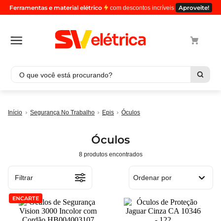
Ferramentas e material elétrico
Aproveite!
com descontos incríveis
O que você está procurando?
Termos mais buscados
Segurança No Trabalho
Epis
Óculos
1
º
cabo
2
º
luminaria
Óculos
3
º
tomada
8
produtos
4
º
cabo pp
5
º
4
Filtrar
Ordenar por
ENCARTE