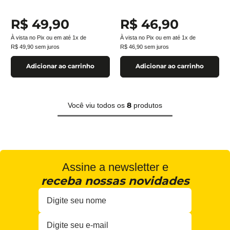
R$
49
,
90
R$
46
,
90
À vista no Pix ou em até
1
x de
À vista no Pix ou em até
1
x de
R$
49
,
90
sem juros
R$
46
,
90
sem juros
Adicionar ao carrinho
Adicionar ao carrinho
8
Você viu todos os
produtos
Assine a newsletter e
receba nossas novidades