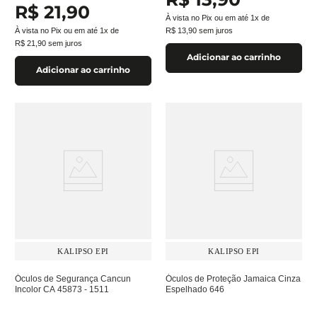
R$
21
,
90
À vista no Pix ou em até
1
x de
À vista no Pix ou em até
1
x de
R$
13
,
90
sem juros
R$
21
,
90
sem juros
Adicionar ao carrinho
Adicionar ao carrinho
KALIPSO EPI
KALIPSO EPI
Óculos de Segurança Cancun
Óculos de Proteção Jamaica Cinza
Incolor CA 45873 - 1511
Espelhado 646