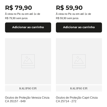
R$
79
,
90
R$
59
,
90
À vista no Pix ou em até
1
x de
À vista no Pix ou em até
1
x de
R$
79
,
90
sem juros
R$
59
,
90
sem juros
Adicionar ao carrinho
Adicionar ao carrinho
KALIPSO EPI
KALIPSO EPI
Óculos de Proteção Veneza Cinza
Óculos de Proteção Capri Cinza
CA 35157 - 649
CA 25714 - 272