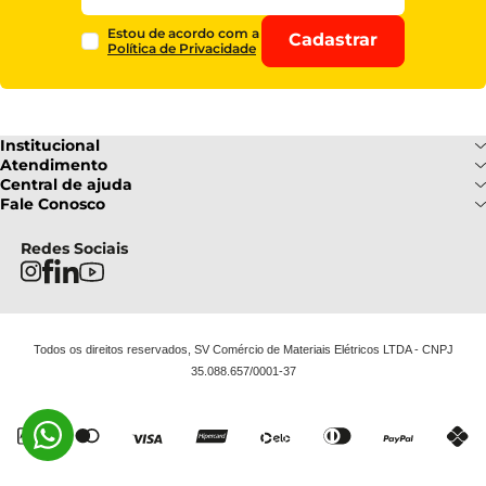
Estou de acordo com a
Cadastrar
Política de Privacidade
Institucional
Sobre Nós
Atendimento
Formas de pagamento
Central de ajuda
Fale Conosco
Nossas Lojas
Fale Conosco
Ofertas
Central de atendimento
Frete e Entrega
Privacidade e Segurança
(085) 3214-7900
Redes Sociais
Regulamentos
Segunda a Sexta: 08h as 18h | Sábado
Troca e Devoluções
Termos e Condições
: 08h ás 12h
FAQ
Todos os direitos reservados, SV Comércio de Materiais Elétricos LTDA - CNPJ
35.088.657/0001-37