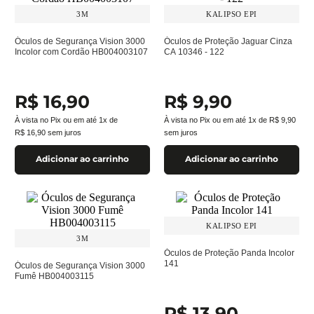
3M
KALIPSO EPI
Óculos de Segurança Vision 3000
Óculos de Proteção Jaguar Cinza
Incolor com Cordão HB004003107
CA 10346 - 122
R$
16
,
90
R$
9
,
90
À vista no Pix ou em até
1
x de
À vista no Pix ou em até
1
x de
R$
9
,
90
R$
16
,
90
sem juros
sem juros
Adicionar ao carrinho
Adicionar ao carrinho
KALIPSO EPI
3M
Óculos de Proteção Panda Incolor
141
Óculos de Segurança Vision 3000
Fumê HB004003115
R$
13
,
90