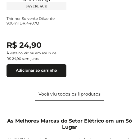
SAYERLACK
Thinner Solvente Diluente
900ml DR.4407QT
R$
24
,
90
À vista no Pix ou em até
1
x de
R$
24
,
90
sem juros
Adicionar ao carrinho
Você viu todos os
1
produtos
As Melhores Marcas do Setor Elétrico em um Só
Lugar