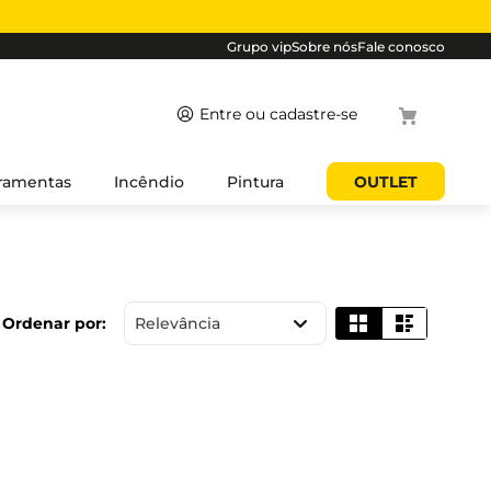
Grupo vip
Sobre nós
Fale conosco
Termos mais
ramentas
Incêndio
Pintura
OUTLET
buscados
1
º
cabo
2
º
luminaria
3
º
tomada
Relevância
4
º
4
5
º
eletroduto