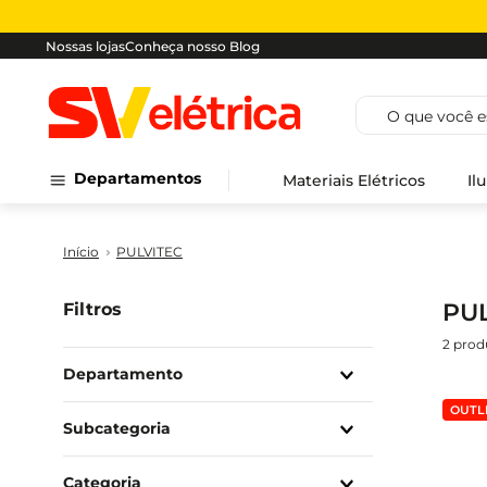
Nossas lojas
Conheça nosso Blog
O que você est
Departamentos
Materiais Elétricos
Il
PULVITEC
PU
Filtros
2
prod
Departamento
Materiais Elétricos
OUTL
Subcategoria
Colas
Categoria