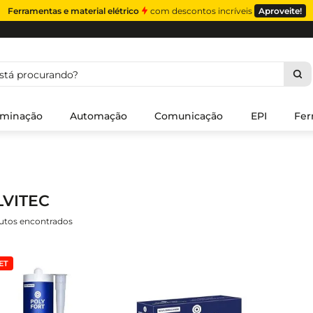
Ferramentas e material elétrico
com descontos incríveis
Aproveite!
á procurando?
uminação
Automação
Comunicação
EPI
Fer
LVITEC
utos
ET