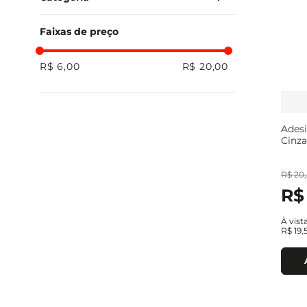
Conexões Elétricas e Acessórios
Faixas de preço
R$ 6,00
R$ 20,00
Adesi
Cinz
R$
20
,
R$
À vist
R$
19
,