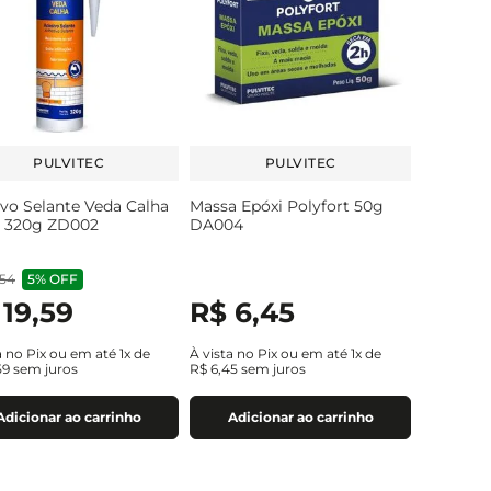
PULVITEC
PULVITEC
vo Selante Veda Calha
Massa Epóxi Polyfort 50g
a 320g ZD002
DA004
54
5%
OFF
19
,
59
R$
6
,
45
a no Pix ou em até
1
x de
À vista no Pix ou em até
1
x de
59
sem juros
R$
6
,
45
sem juros
Adicionar ao carrinho
Adicionar ao carrinho