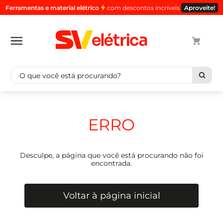
Ferramentas e material elétrico
com descontos incríveis
Aproveite!
O que você está procurando?
Termos mais buscados
1
º
cabo
ERRO
2
º
luminaria
3
º
tomada
Desculpe, a página que você está procurando não foi
4
º
4
encontrada.
5
º
eletroduto
Voltar à página inicial