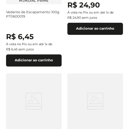
MUNDIAL PRIME
R$
24
,
90
Vedante de Escapamento 100g
À vista no Pix ou em até
1
x de
PT0600019
R$
24
,
90
sem juros
Adicionar ao carrinho
R$
6
,
45
À vista no Pix ou em até
1
x de
R$
6
,
45
sem juros
Adicionar ao carrinho