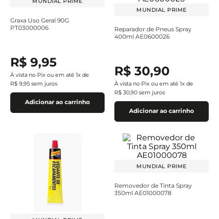
MUNDIAL PRIME
MUNDIAL PRIME
Graxa Uso Geral 90G
PT03000006
Reparador de Pneus Spray
400ml AE0600026
R$
9
,
95
R$
30
,
90
À vista no Pix ou em até
1
x de
R$
9
,
95
sem juros
À vista no Pix ou em até
1
x de
R$
30
,
90
sem juros
Adicionar ao carrinho
Adicionar ao carrinho
MUNDIAL PRIME
Removedor de Tinta Spray
350ml AE01000078