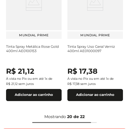
MUNDIAL PRIME
MUNDIAL PRIME
Tinta Spray Metálica Rose Gold
Tinta Spray Uso Geral Verniz
400ml AE0100153
400ml AE01000097
R$
21
,
12
R$
17
,
38
À vista no Pix ou em até
1
x de
À vista no Pix ou em até
1
x de
R$
21
,
12
sem juros
R$
17
,
38
sem juros
Adicionar ao carrinho
Adicionar ao carrinho
Mostrando
20 de 22