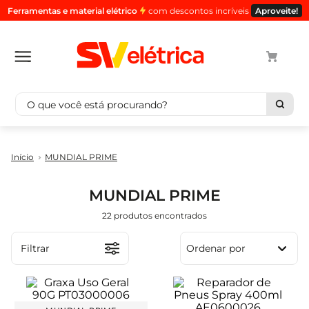
Ferramentas e material elétrico
com descontos incríveis
Aproveite!
O que você está procurando?
Termos mais buscados
MUNDIAL PRIME
1
º
cabo
2
º
luminaria
MUNDIAL PRIME
3
º
tomada
22
produtos
4
º
4
5
º
eletroduto
Filtrar
Ordenar por