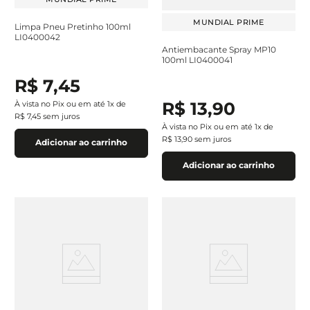
MUNDIAL PRIME
Limpa Pneu Pretinho 100ml
LI0400042
Antiembacante Spray MP10
100ml LI0400041
R$
7
,
45
R$
13
,
90
À vista no Pix ou em até
1
x de
R$
7
,
45
sem juros
À vista no Pix ou em até
1
x de
R$
13
,
90
sem juros
Adicionar ao carrinho
Adicionar ao carrinho