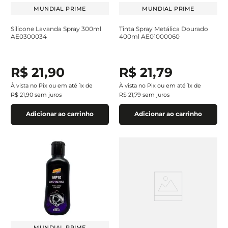
MUNDIAL PRIME
MUNDIAL PRIME
Silicone Lavanda Spray 300ml
Tinta Spray Metálica Dourado
AE0300034
400ml AE01000060
R$
21
,
90
R$
21
,
79
À vista no Pix ou em até
1
x de
À vista no Pix ou em até
1
x de
R$
21
,
90
sem juros
R$
21
,
79
sem juros
Adicionar ao carrinho
Adicionar ao carrinho
MUNDIAL PRIME