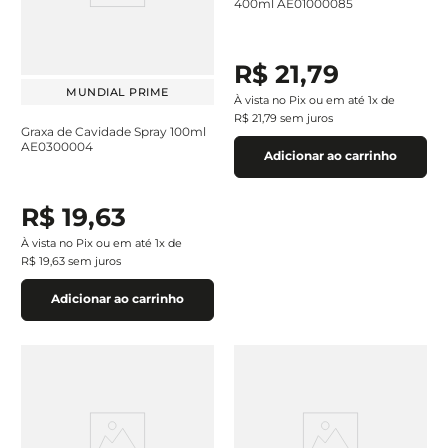
400ml AE01000085
R$
21
,
79
MUNDIAL PRIME
À vista no Pix ou em até
1
x de
R$
21
,
79
sem juros
Graxa de Cavidade Spray 100ml
AE0300004
Adicionar ao carrinho
R$
19
,
63
À vista no Pix ou em até
1
x de
R$
19
,
63
sem juros
Adicionar ao carrinho