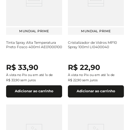
MUNDIAL PRIME
MUNDIAL PRIME
Tinta Spray Alta Temperatura
Cristalizador de Vidros MP10
Preto Fosco 400ml AE01000100
Spray 100ml LI0400040
R$
33
,
90
R$
22
,
90
À vista no Pix ou em até
1
x de
À vista no Pix ou em até
1
x de
R$
33
,
90
sem juros
R$
22
,
90
sem juros
Adicionar ao carrinho
Adicionar ao carrinho