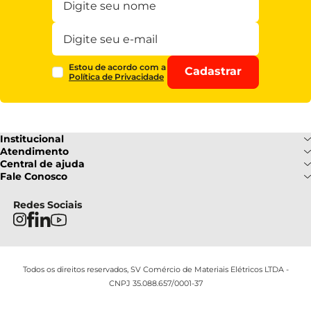
Estou de acordo com a
Cadastrar
Política de Privacidade
Institucional
Sobre Nós
Atendimento
Formas de pagamento
Central de ajuda
Fale Conosco
Nossas Lojas
Fale Conosco
Ofertas
Central de atendimento
Frete e Entrega
Privacidade e Segurança
(085) 3214-7900
Redes Sociais
Regulamentos
Segunda a Sexta: 08h as 18h |
Troca e Devoluções
Termos e Condições
Sábado : 08h ás 12h
FAQ
Todos os direitos reservados, SV Comércio de Materiais Elétricos LTDA -
CNPJ 35.088.657/0001-37