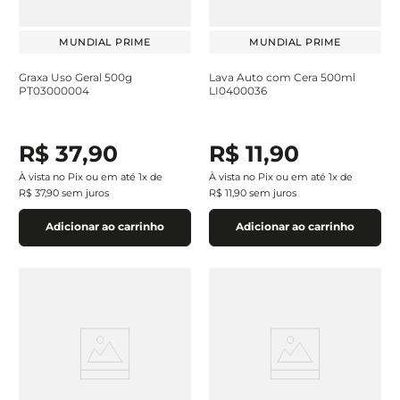
MUNDIAL PRIME
MUNDIAL PRIME
Graxa Uso Geral 500g
Lava Auto com Cera 500ml
PT03000004
LI0400036
R$
37
,
90
R$
11
,
90
À vista no Pix ou em até
1
x de
À vista no Pix ou em até
1
x de
R$
37
,
90
sem juros
R$
11
,
90
sem juros
Adicionar ao carrinho
Adicionar ao carrinho