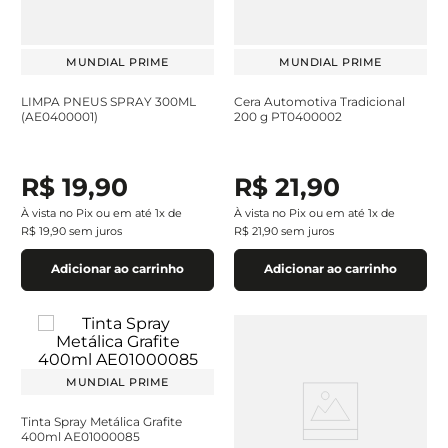
MUNDIAL PRIME
MUNDIAL PRIME
LIMPA PNEUS SPRAY 300ML
Cera Automotiva Tradicional
(AE0400001)
200 g PT0400002
R$
19
,
90
R$
21
,
90
À vista no Pix ou em até
1
x de
À vista no Pix ou em até
1
x de
R$
19
,
90
sem juros
R$
21
,
90
sem juros
Adicionar ao carrinho
Adicionar ao carrinho
MUNDIAL PRIME
Tinta Spray Metálica Grafite
400ml AE01000085