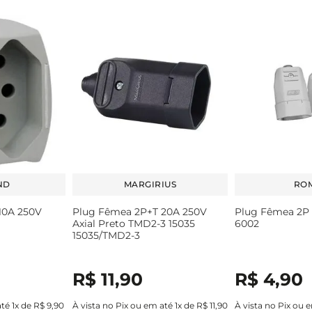
ND
MARGIRIUS
RO
10A 250V
Plug Fêmea 2P+T 20A 250V
Plug Fêmea 2P 
Axial Preto TMD2-3 15035
6002
15035/TMD2-3
R$
11
,
90
R$
4
,
90
até
1
x de
R$
9
,
90
À vista no Pix ou em até
1
x de
R$
11
,
90
À vista no Pix ou 