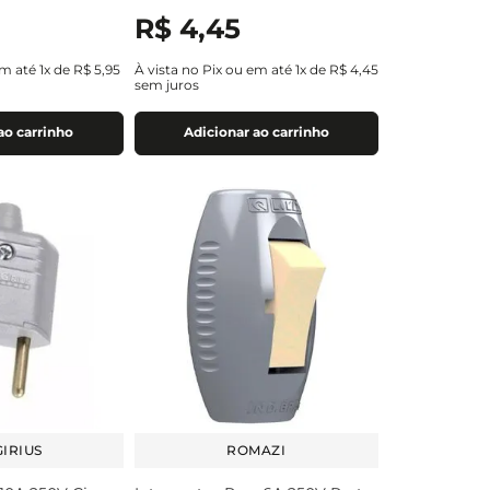
R$
4
,
45
em até
1
x de
R$
5
,
95
À vista no Pix ou em até
1
x de
R$
4
,
45
sem juros
ao carrinho
Adicionar ao carrinho
IRIUS
ROMAZI