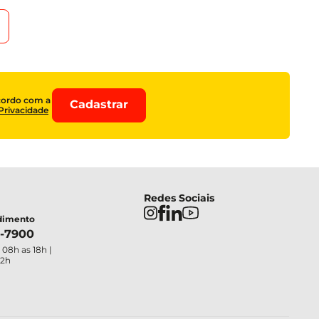
cordo com a
Cadastrar
 Privacidade
Redes Sociais
ndimento
4-7900
 08h as 18h |
12h