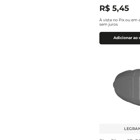
R$
5
,
45
À vista no Pix ou em 
sem juros
Adicionar ao 
LEGRA