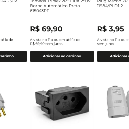
10A 250V
Tomada Triplex 2P+T 10A 250V
Plug Macho 2P 
Borne Automático Preto
11984/PLD1-2
615043PT
R$
69
,
90
R$
3
,
95
até
1
x de
À vista no Pix ou em até
1
x de
À vista no Pix ou 
R$
69
,
90
sem juros
sem juros
carrinho
Adicionar ao carrinho
Adicionar 