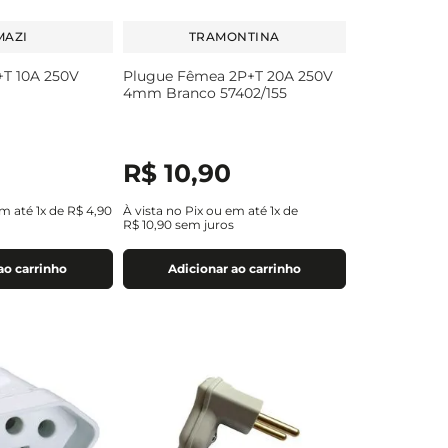
MAZI
TRAMONTINA
T 10A 250V
Plugue Fêmea 2P+T 20A 250V
4mm Branco 57402/155
R$
10
,
90
em até
1
x de
R$
4
,
90
À vista no Pix ou em até
1
x de
R$
10
,
90
sem juros
ao carrinho
Adicionar ao carrinho