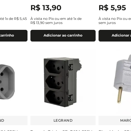
R$
13
,
90
R$
5
,
95
até
1
x de
R$
5
,
45
À vista no Pix ou em até
1
x de
À vista no Pix ou 
R$
13
,
90
sem juros
sem juros
carrinho
Adicionar ao carrinho
Adicionar 
ND
LEGRAND
MARG