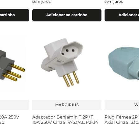
sem juros
sem juros
carrinho
Adicionar ao carrinho
Adicionar 
MARGIRIUS
W
20A 250V
Adaptador Benjamin T 2P+T
Plug Fêmea 2P+
90
10A 250V Cinza 14753/ADP2-34
Axial Cinza 133