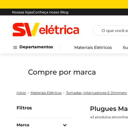
Nossas lojas
Conheça nosso Blog
O que você est
Departamentos
Materiais Elétricos
Il
Compre por marca
Materiais Elétricos
Tomadas, Interruptores E Dimmers
Plugues Ma
Filtros
42
produtos
Marca