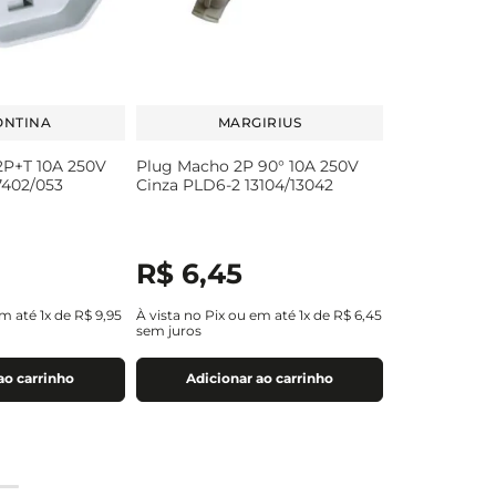
ONTINA
MARGIRIUS
2P+T 10A 250V
Plug Macho 2P 90° 10A 250V
402/053
Cinza PLD6-2 13104/13042
R$
6
,
45
em até
1
x de
R$
9
,
95
À vista no Pix ou em até
1
x de
R$
6
,
45
sem juros
ao carrinho
Adicionar ao carrinho