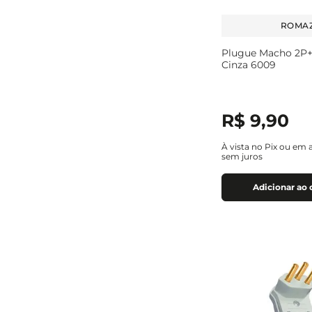
ROMAZ
Plugue Macho 2P+
Cinza 6009
R$
9
,
90
À vista no Pix ou em 
sem juros
Adicionar ao 