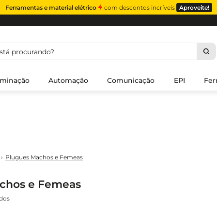
Ferramentas e material elétrico
com descontos incríveis
Aproveite!
á procurando?
uminação
Automação
Comunicação
EPI
Fer
Plugues Machos e Femeas
chos e Femeas