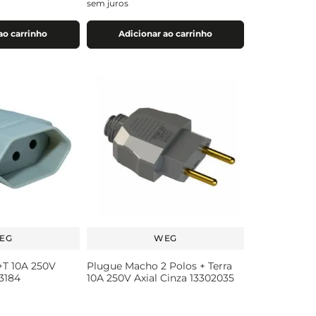
sem juros
ao carrinho
Adicionar ao carrinho
EG
WEG
T 10A 250V
Plugue Macho 2 Polos + Terra
03184
10A 250V Axial Cinza 13302035