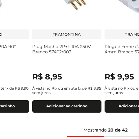
I
TRAMONTINA
TRAM
20A 90°
Plug Macho 2P+T 10A 250V
Plugue Fêmea 
Branco 57402/003
4mm Branco 57
R$
8
,
95
R$
9
,
95
até
1
x de
R$
9
,
90
À vista no Pix ou em até
1
x de
R$
8
,
95
À vista no Pix ou 
sem juros
sem juros
carrinho
Adicionar ao carrinho
Adicionar 
Mostrando
20 de 42