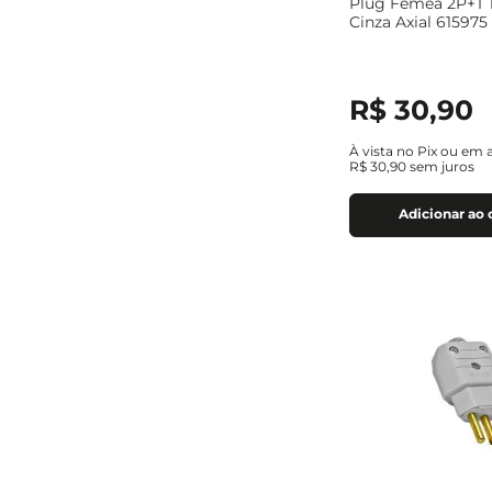
Plug Fêmea 2P+T 
Cinza Axial 615975
R$
30
,
90
À vista no Pix ou em 
R$
30
,
90
sem juros
Adicionar ao 