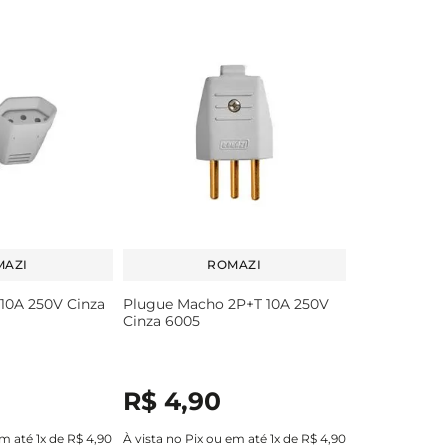
MAZI
ROMAZI
10A 250V Cinza
Plugue Macho 2P+T 10A 250V
Cinza 6005
R$
4
,
90
em até
1
x de
R$
4
,
90
À vista no Pix ou em até
1
x de
R$
4
,
90