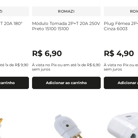
I
ROMAZI
RO
T 20A 180°
Módulo Tomada 2P+T 20A 250V
Plug Fêmea 2P+
Preto 15100 15100
Cinza 6003
R$
6
,
90
R$
4
,
90
até
1
x de
R$
9
,
90
À vista no Pix ou em até
1
x de
R$
6
,
90
À vista no Pix ou 
sem juros
sem juros
carrinho
Adicionar ao carrinho
Adicionar 