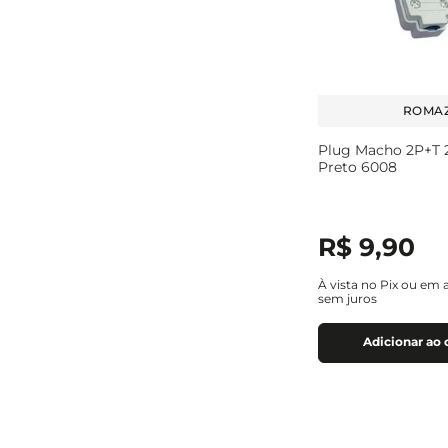
ROMAZ
Plug Macho 2P+T 
Preto 6008
R$
9
,
90
À vista no Pix ou em 
sem juros
Adicionar ao 