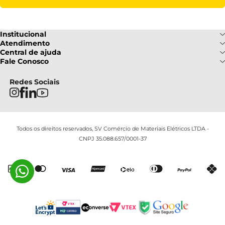
Institucional
Sobre Nós
Atendimento
Formas de pagamento
Central de ajuda
Fale Conosco
Nossas Lojas
Fale Conosco
Ofertas
Central de atendimento
Frete e Entrega
Privacidade e Segurança
(085) 3214-7900
Redes Sociais
Regulamentos
Segunda a Sexta: 08h as 18h |
Troca e Devoluções
Termos e Condições
Sábado : 08h ás 12h
FAQ
Todos os direitos reservados, SV Comércio de Materiais Elétricos LTDA -
CNPJ 35.088.657/0001-37