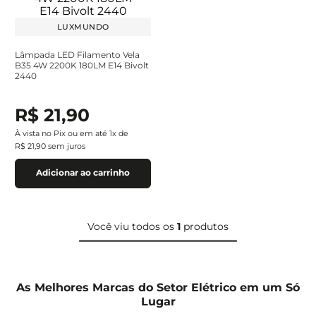
LUXMUNDO
Lâmpada LED Filamento Vela
B35 4W 2200K 180LM E14 Bivolt
2440
R$
21
,
90
À vista no Pix ou em até
1
x de
R$
21
,
90
sem juros
Adicionar ao carrinho
Você viu todos os
1
produtos
As Melhores Marcas do Setor Elétrico em um Só
Lugar