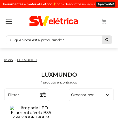
Ferramentas e material elétrico
com descontos incríveis
Aproveite!
O que você está procurando?
Termos mais buscados
LUXMUNDO
1
º
cabo
2
º
luminaria
LUXMUNDO
3
º
tomada
1
produto
4
º
cabo pp
5
º
4
Filtrar
Ordenar por