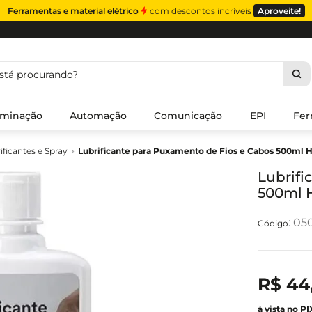
Ferramentas e material elétrico
com descontos incríveis
Aproveite!
á procurando?
uminação
Automação
Comunicação
EPI
Fer
ificantes e Spray
Lubrificante para Puxamento de Fios e Cabos 500ml
Lubrifi
500ml 
:
050
R$
44