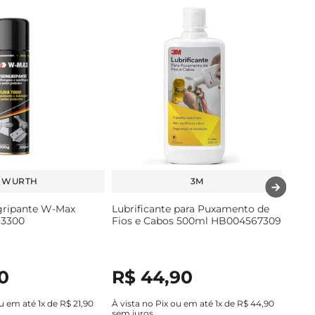
WURTH
3M
gripante W-Max
Lubrificante para Puxamento de
13300
Fios e Cabos 500ml HB004567309
0
R$
44
,
90
ou em até
1
x de
R$
21
,
90
À vista no Pix ou em até
1
x de
R$
44
,
90
sem juros