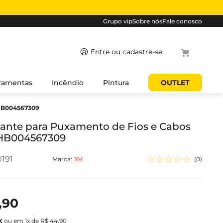
Grupo vip
Sobre nós
Fale conosco
Termos mais
ramentas
Incêndio
Pintura
OUTLET
buscados
 HB004567309
1
º
cabo
2
º
luminaria
cante para Puxamento de Fios e Cabos
HB004567309
3
º
tomada
4
º
4
☆
☆
☆
☆
☆
191
Marca:
3M
(
0
)
5
º
eletroduto
,
90
ou em
1
x de
R$
44
,
90