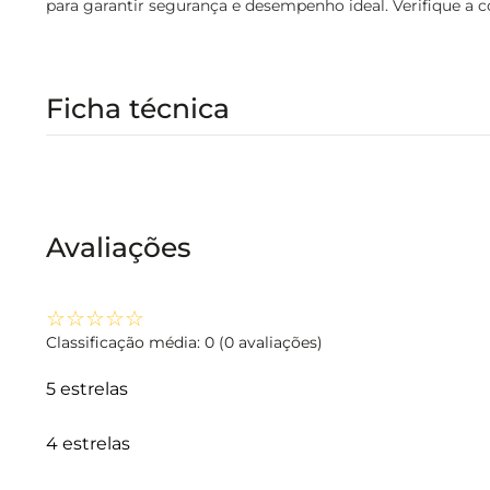
para garantir segurança e desempenho ideal. Verifique a c
Ficha técnica
Avaliações
☆
☆
☆
☆
☆
Classificação média: 0
(0 avaliações)
5 estrelas
4 estrelas