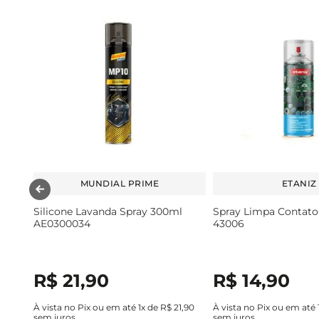
MUNDIAL PRIME
ETANIZ
Silicone Lavanda Spray 300ml
Spray Limpa Contat
AE0300034
43006
R$
21
,
90
R$
14
,
90
À vista no Pix ou em até
1
x de
R$
21
,
90
À vista no Pix ou em até
sem juros
sem juros