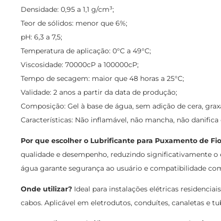
Densidade: 0,95 a 1,1 g/cm³;
Teor de sólidos: menor que 6%;
pH: 6,3 a 7,5;
Temperatura de aplicação: 0°C a 49°C;
Viscosidade: 70000cP a 100000cP;
Tempo de secagem: maior que 48 horas a 25°C;
Validade: 2 anos a partir da data de produção;
Composição: Gel à base de água, sem adição de cera, graxa
Características: Não inflamável, não mancha, não danifica
Por que escolher o Lubrificante para Puxamento de Fi
qualidade e desempenho, reduzindo significativamente o e
água garante segurança ao usuário e compatibilidade com 
Onde utilizar?
Ideal para instalações elétricas residencia
cabos. Aplicável em eletrodutos, conduítes, canaletas e t