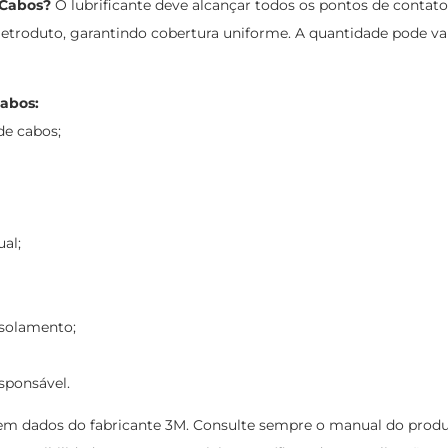
 Cabos?
O lubrificante deve alcançar todos os pontos de contato
etroduto, garantindo cobertura uniforme. A quantidade pode vari
abos:
de cabos;
al;
isolamento;
sponsável.
 dados do fabricante 3M. Consulte sempre o manual do produto e