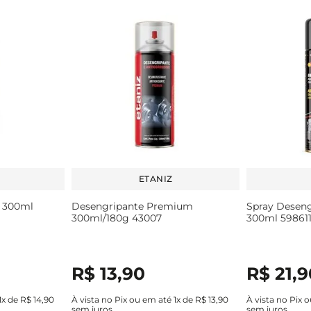
ETANIZ
o 300ml
Desengripante Premium
Spray Desen
300ml/180g 43007
300ml 59861
R$
13
,
90
R$
21
,
9
1
x de
R$
14
,
90
À vista no Pix ou em até
1
x de
R$
13
,
90
À vista no Pix 
sem juros
sem juros