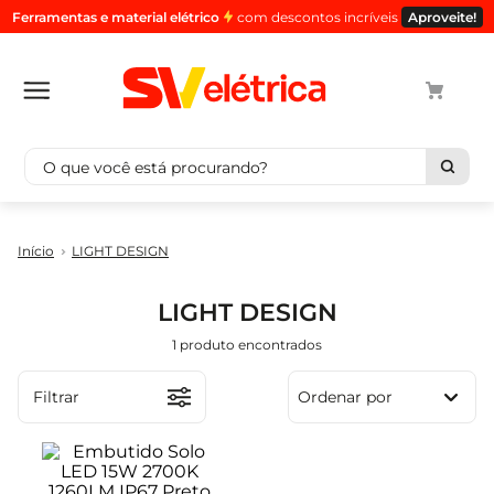
Ferramentas e material elétrico
com descontos incríveis
Aproveite!
O que você está procurando?
Termos mais buscados
LIGHT DESIGN
1
º
cabo
2
º
luminaria
LIGHT DESIGN
3
º
tomada
1
produto
4
º
cabo pp
5
º
4
Filtrar
Ordenar por