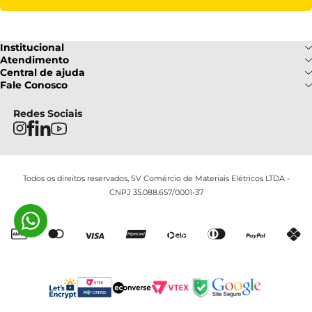
Institucional
Sobre Nós
Atendimento
Formas de pagamento
Central de ajuda
Fale Conosco
Nossas Lojas
Fale Conosco
Ofertas
Central de atendimento
Frete e Entrega
Privacidade e Segurança
(085) 3214-7900
Redes Sociais
Regulamentos
Segunda a Sexta: 08h as 18h |
Troca e Devoluções
Termos e Condições
Sábado : 08h ás 12h
FAQ
Todos os direitos reservados, SV Comércio de Materiais Elétricos LTDA -
CNPJ 35.088.657/0001-37