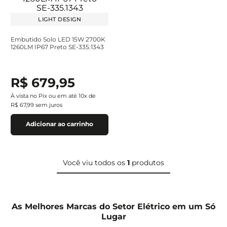
LIGHT DESIGN
Embutido Solo LED 15W 2700K
1260LM IP67 Preto SE-335.1343
R$
679
,
95
À vista no Pix ou em até
10
x de
R$
67
,
99
sem juros
Adicionar ao carrinho
Você viu todos os
1
produtos
As Melhores Marcas do Setor Elétrico em um Só
Lugar