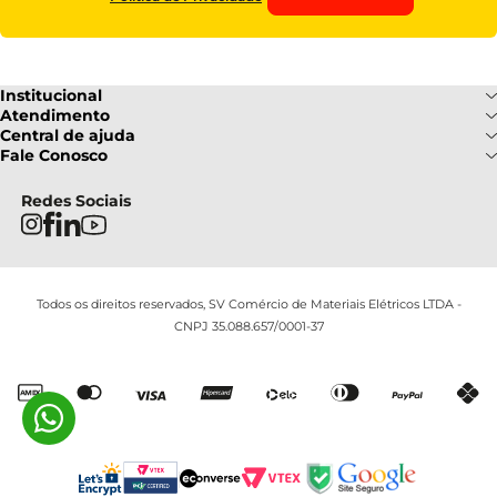
Institucional
Sobre Nós
Atendimento
Formas de pagamento
Central de ajuda
Fale Conosco
Nossas Lojas
Fale Conosco
Ofertas
Central de atendimento
Frete e Entrega
Privacidade e Segurança
(085) 3214-7900
Redes Sociais
Regulamentos
Segunda a Sexta: 08h as 18h |
Troca e Devoluções
Termos e Condições
Sábado : 08h ás 12h
FAQ
Todos os direitos reservados, SV Comércio de Materiais Elétricos LTDA -
CNPJ 35.088.657/0001-37