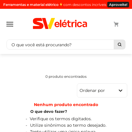
Ferramentas e material elétrico
com descontos incríveis
Aproveite!
O que você está procurando?
Termos mais buscados
1
º
cabo
0
produto
2
º
luminaria
3
º
tomada
Ordenar por
4
º
cabo pp
5
º
4
Nenhum produto encontrado