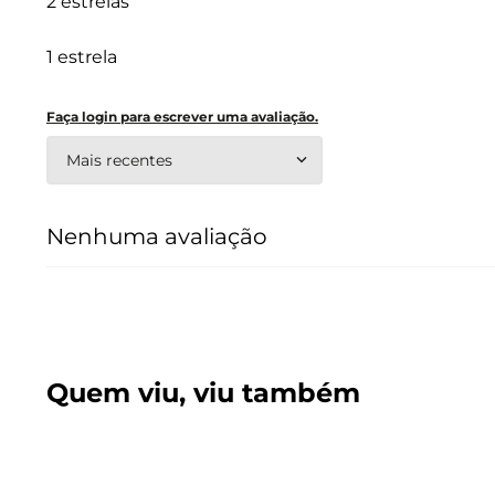
2 estrelas
1 estrela
Faça login para escrever uma avaliação.
Mais recentes
Nenhuma avaliação
Quem viu, viu também