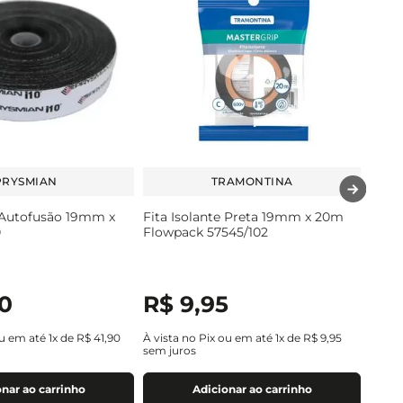
PRYSMIAN
TRAMONTINA
e Autofusão 19mm x
Fita Isolante Preta 19mm x 20m
0
Flowpack 57545/102
0
R$
9
,
95
ou em até
1
x de
R$
41
,
90
À vista no Pix ou em até
1
x de
R$
9
,
95
sem juros
nar ao carrinho
Adicionar ao carrinho