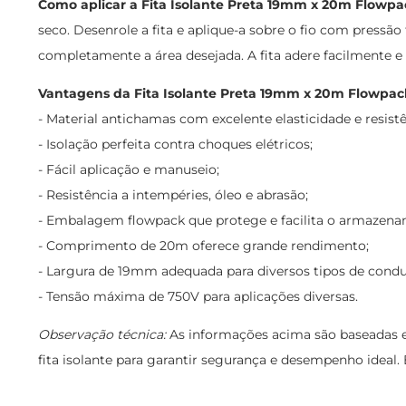
Como aplicar a Fita Isolante Preta 19mm x 20m Flowpa
seco. Desenrole a fita e aplique-a sobre o fio com press
completamente a área desejada. A fita adere facilmente e 
Vantagens da Fita Isolante Preta 19mm x 20m Flowpac
- Material antichamas com excelente elasticidade e resistê
- Isolação perfeita contra choques elétricos;
- Fácil aplicação e manuseio;
- Resistência a intempéries, óleo e abrasão;
- Embalagem flowpack que protege e facilita o armazena
- Comprimento de 20m oferece grande rendimento;
- Largura de 19mm adequada para diversos tipos de condu
- Tensão máxima de 750V para aplicações diversas.
Observação técnica:
As informações acima são baseadas e
fita isolante para garantir segurança e desempenho ideal. É