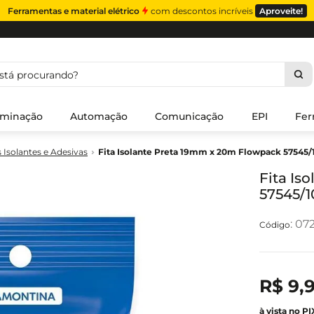
Ferramentas e material elétrico
com descontos incríveis
Aproveite!
á procurando?
uminação
Automação
Comunicação
EPI
Fer
s Isolantes e Adesivas
Fita Isolante Preta 19mm x 20m Flowpack 57545/
Fita Is
57545/1
:
07
R$
9
,