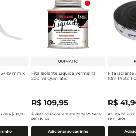
QUIMATIC
 35+ 19 mm x
Fita Isolante Líquida Vermelha
Fita Isolant
200 ml Quimatic
10m Preto I1
R$
109
,
95
R$
41
,
9
1
x de
R$
89
,
90
À vista no Pix ou em até
2
x de
R$
54
,
97
À vista no Pix 
sem juros
sem juros
arrinho
Adicionar ao carrinho
Adicio