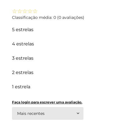
☆
☆
☆
☆
☆
Classificação média: 0
(0 avaliações)
5 estrelas
4 estrelas
3 estrelas
2 estrelas
1 estrela
Faça login para escrever uma avaliação.
Mais recentes