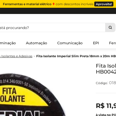
Ferramentas e material elétrico
com descontos incríveis
Aproveite!
á procurando?
uminação
Automação
Comunicação
EPI
Fer
s Isolantes e Adesivas
Fita Isolante Imperial Slim Preta 18mm x 20m H
Fita Is
HB0042
:
018
R$
11
,