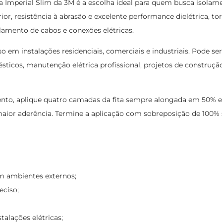
a Imperial Slim da 3M é a escolha ideal para quem busca isolamen
r, resistência à abrasão e excelente performance dielétrica, tor
lamento de cabos e conexões elétricas.
uso em instalações residenciais, comerciais e industriais. Pode s
mésticos, manutenção elétrica profissional, projetos de construção
nto, aplique quatro camadas da fita sempre alongada em 50% e 
r maior aderência. Termine a aplicação com sobreposição de 100% 
 em ambientes externos;
eciso;
talações elétricas;