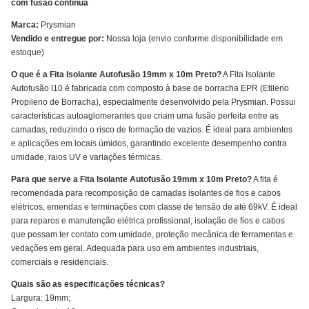
com fusão contínua
Marca:
Prysmian
Vendido e entregue por:
Nossa loja (envio conforme disponibilidade em
estoque)
O que é a Fita Isolante Autofusão 19mm x 10m Preto?
A Fita Isolante
Autofusão I10 é fabricada com composto à base de borracha EPR (Etileno
Propileno de Borracha), especialmente desenvolvido pela Prysmian. Possui
características autoaglomerantes que criam uma fusão perfeita entre as
camadas, reduzindo o risco de formação de vazios. É ideal para ambientes
e aplicações em locais úmidos, garantindo excelente desempenho contra
umidade, raios UV e variações térmicas.
Para que serve a Fita Isolante Autofusão 19mm x 10m Preto?
A fita é
recomendada para recomposição de camadas isolantes de fios e cabos
elétricos, emendas e terminações com classe de tensão de até 69kV. É ideal
para reparos e manutenção elétrica profissional, isolação de fios e cabos
que possam ter contato com umidade, proteção mecânica de ferramentas e
vedações em geral. Adequada para uso em ambientes industriais,
comerciais e residenciais.
Quais são as especificações técnicas?
Largura: 19mm;