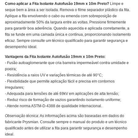
Como aplicar a Fita Isolante Autofusão 19mm x 10m Preto?
Limpe e
seque bem a área a ser isolada. Remova o filme separador plástico da fita.
Aplique a fita envolvendo o cabo ou emenda com sobreposição de
aproximadamente 50% da largura entre as voltas. Pressione firmemente
para garantir boa aderência. Quando aquecida e aplicada corretamente, a
fita se funde em uma camada única e contínua, proporcionando isolamento
eficaz. Sempre consulte um técnico qualificado para garantir segurança e
desempenho ideal.
Vantagens da Fita Isolante Autofusão 19mm x 10m Preto:
- Fusão autoaglomerante que cria barreira impermeável contra umidade e
poeira;
- Resistência a raios UV e variações térmicas de até 90°C;
- Flexibilidade que permite aplicação fácil e precisa em contornos
irregulares;
- Adequada para tensões de até 69kV em aplicações de alta tensão;
- Reduz risco de formação de vazios garantindo isolamento uniforme;
- Atende norma ASTM-D-4388 de qualidade internacional.
Observação técnica:
As informações acima são baseadas em dados do
fabricante Prysmian. Consulte sempre o manual do produto e um técnico
qualificado antes de utilizar a fita para garantir segurança e desempenho
ideal.