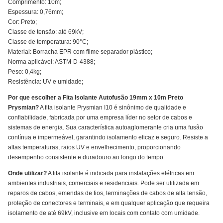
Comprimento: 10m;
Espessura: 0,76mm;
Cor: Preto;
Classe de tensão: até 69kV;
Classe de temperatura: 90°C;
Material: Borracha EPR com filme separador plástico;
Norma aplicável: ASTM-D-4388;
Peso: 0,4kg;
Resistência: UV e umidade;
Por que escolher a Fita Isolante Autofusão 19mm x 10m Preto
Prysmian?
A fita isolante Prysmian I10 é sinônimo de qualidade e
confiabilidade, fabricada por uma empresa líder no setor de cabos e
sistemas de energia. Sua característica autoaglomerante cria uma fusão
contínua e impermeável, garantindo isolamento eficaz e seguro. Resiste a
altas temperaturas, raios UV e envelhecimento, proporcionando
desempenho consistente e duradouro ao longo do tempo.
Onde utilizar?
A fita isolante é indicada para instalações elétricas em
ambientes industriais, comerciais e residenciais. Pode ser utilizada em
reparos de cabos, emendas de fios, terminações de cabos de alta tensão,
proteção de conectores e terminais, e em qualquer aplicação que requeira
isolamento de até 69kV, inclusive em locais com contato com umidade.