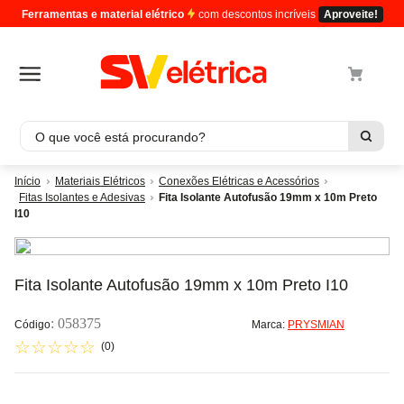
Ferramentas e material elétrico
com descontos incríveis
Aproveite!
O que você está procurando?
Termos mais buscados
Materiais Elétricos
Conexões Elétricas e Acessórios
Fitas Isolantes e Adesivas
Fita Isolante Autofusão 19mm x 10m Preto
1
º
cabo
I10
2
º
luminaria
3
º
tomada
Fita Isolante Autofusão 19mm x 10m Preto I10
4
º
4
5
º
cabo pp
:
058375
Marca:
PRYSMIAN
☆
☆
☆
☆
☆
(
0
)