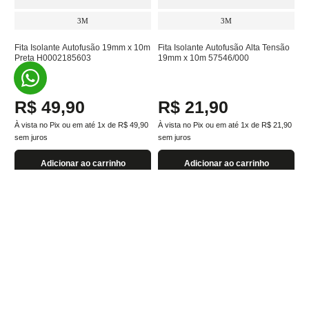
3M
3M
Fita Isolante Autofusão 19mm x 10m
Fita Isolante Autofusão Alta Tensão
Preta H0002185603
19mm x 10m 57546/000
R$
49
,
90
R$
21
,
90
À vista no Pix ou em até
1
x de
R$
49
,
90
À vista no Pix ou em até
1
x de
R$
21
,
90
sem juros
sem juros
Adicionar ao carrinho
Adicionar ao carrinho
Quem viu, viu também