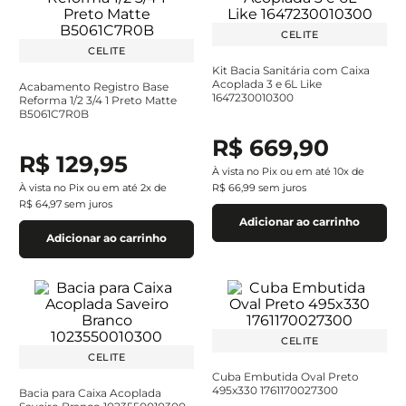
CELITE
CELITE
Kit Bacia Sanitária com Caixa
Acoplada 3 e 6L Like
Acabamento Registro Base
1647230010300
Reforma 1/2 3/4 1 Preto Matte
B5061C7R0B
R$
669
,
90
R$
129
,
95
À vista no Pix ou em até
10
x de
À vista no Pix ou em até
2
x de
R$
66
,
99
sem juros
R$
64
,
97
sem juros
Adicionar ao carrinho
Adicionar ao carrinho
CELITE
CELITE
Cuba Embutida Oval Preto
495x330 1761170027300
Bacia para Caixa Acoplada