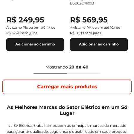
B5062C7R0B
R$
249
,
95
R$
569
,
95
À vista no Pix ou em até
4
x de
À vista no Pix ou em até
10
x de
R$
62
,
48
sem juros
R$
56
,
99
sem juros
Adicionar ao carrinho
Adicionar ao carrinho
Mostrando
20 de 40
As Melhores Marcas do Setor Elétrico em um Só
Lugar
Na SV Elétrica, trabalhamos com as principais marcas do mercado
para garantir qualidade, segurança e durabilidade em cada produto.