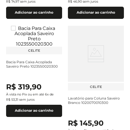
R$
74
,
97
sem juros
R$
46
,
90
sem juros
Adicionar ao carrinho
Adicionar ao carrinho
CELITE
Bacia Para Caixa Acoplada
Saveiro Preto 1023550020300
R$
319
,
90
CELITE
À vista no Pix ou em até
6
x de
Lavatório para Coluna Saveiro
R$
53
,
31
sem juros
Branco 1020070010300
Adicionar ao carrinho
R$
145
,
90