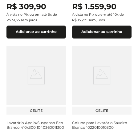
R$
309
,
90
R$
1
.
559
,
90
À vista no Pix ou em até
6
x de
À vista no Pix ou em até
10
x de
R$
51
,
65
sem juros
R$
155
,
99
sem juros
Adicionar ao carrinho
Adicionar ao carrinho
CELITE
CELITE
Lavatório Apoio/Suspenso Eco
Coluna para Lavatório Saveiro
Branco 410x300 1040360011300
Branco 1022010010300