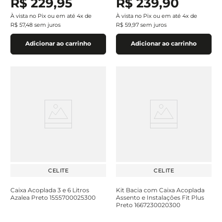
R$
229
,
95
R$
239
,
90
À vista no Pix ou em até
4
x de
À vista no Pix ou em até
4
x de
R$
57
,
48
sem juros
R$
59
,
97
sem juros
Adicionar ao carrinho
Adicionar ao carrinho
CELITE
CELITE
Caixa Acoplada 3 e 6 Litros
Kit Bacia com Caixa Acoplada
Azalea Preto 1555700025300
Assento e Instalações Fit Plus
Preto 1667230020300