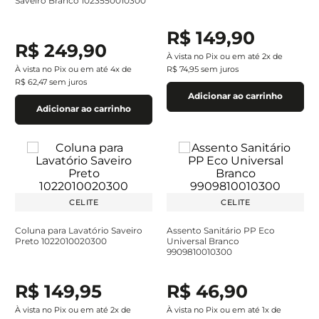
Saveiro Branco 1023550010300
R$
149
,
90
R$
249
,
90
À vista no Pix ou em até
2
x de
À vista no Pix ou em até
4
x de
R$
74
,
95
sem juros
R$
62
,
47
sem juros
Adicionar ao carrinho
Adicionar ao carrinho
CELITE
CELITE
Coluna para Lavatório Saveiro
Assento Sanitário PP Eco
Preto 1022010020300
Universal Branco
9909810010300
R$
149
,
95
R$
46
,
90
À vista no Pix ou em até
2
x de
À vista no Pix ou em até
1
x de