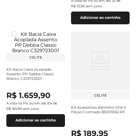
À vista no Pix ou em até
2
x de
R$
72
,
95
sem juros
Adicionar ao carrinho
CELITE
Kit Bacia Caixa Acoplada
Assento PP Debba Classic
Branco C329723001
R$
1
.
659
,
90
CELITE
À vista no Pix ou em até
10
x de
Kit Acessórios Banheiro One 5
R$
165
,
99
sem juros
Peças Cromado B5001E6CR0
Adicionar ao carrinho
R$
189
,
95