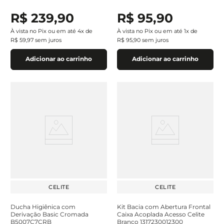
R$
239
,
90
R$
95
,
90
À vista no Pix ou em até
4
x de
À vista no Pix ou em até
1
x de
R$
59
,
97
sem juros
R$
95
,
90
sem juros
Adicionar ao carrinho
Adicionar ao carrinho
CELITE
CELITE
Ducha Higiênica com
Kit Bacia com Abertura Frontal
Derivação Basic Cromada
Caixa Acoplada Acesso Celite
B5007C7CRB
Branco 1317230012300