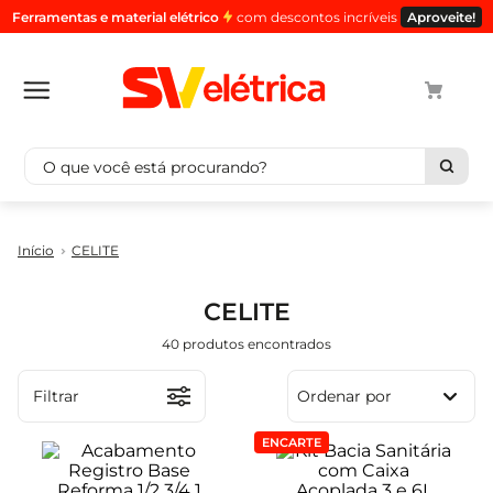
Ferramentas e material elétrico
com descontos incríveis
Aproveite!
O que você está procurando?
Termos mais buscados
CELITE
1
º
cabo
2
º
luminaria
CELITE
3
º
tomada
40
produtos
4
º
cabo pp
5
º
4
Filtrar
Ordenar por
ENCARTE