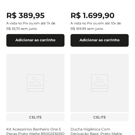
R$
389
,
95
R$
1
.
699
,
90
À vista no Pix ou em até
7
x de
À vista no Pix ou em até
10
x de
R$
55
,
70
sem juros
R$
169
,
99
sem juros
Adicionar ao carrinho
Adicionar ao carrinho
CELITE
CELITE
Kit Acessórios Banheiro One 5
Ducha Higiênica Com
Peças Preto Matte B5002E60R0
Derivação Basic Preto Matte