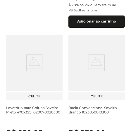
À vista no Pix ou em até
3
x de
R$
63
,
31
sem juros
Adicionar ao carrinho
CELITE
CELITE
Lavatório para Coluna Saveiro
Bacia Convencional Saveiro
Preto 470x395 1020070020300
Branco 1023030010300