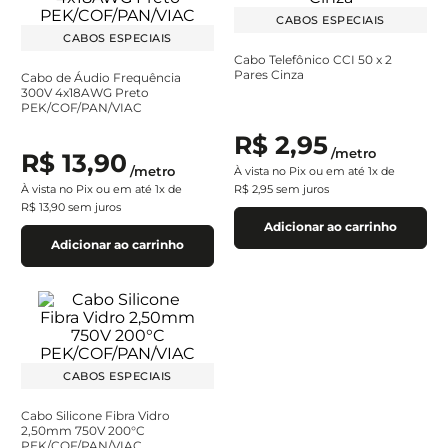
CABOS ESPECIAIS
CABOS ESPECIAIS
Cabo Telefônico CCI 50 x 2
Pares Cinza
Cabo de Áudio Frequência
300V 4x18AWG Preto
PEK/COF/PAN/VIAC
R$
2
,
95
/
metro
R$
13
,
90
/
metro
À vista no Pix ou em até
1
x de
À vista no Pix ou em até
1
x de
R$
2
,
95
sem juros
R$
13
,
90
sem juros
Adicionar ao carrinho
Adicionar ao carrinho
CABOS ESPECIAIS
Cabo Silicone Fibra Vidro
2,50mm 750V 200°C
PEK/COF/PAN/VIAC