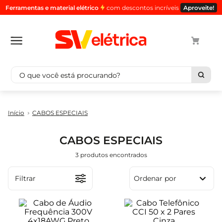
Ferramentas e material elétrico
com descontos incríveis
Aproveite!
O que você está procurando?
Termos mais buscados
CABOS ESPECIAIS
1
º
cabo
2
º
luminaria
CABOS ESPECIAIS
3
º
tomada
3
produtos
4
º
cabo pp
5
º
4
Filtrar
Ordenar por