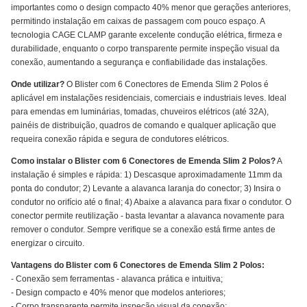
importantes como o design compacto 40% menor que gerações anteriores,
permitindo instalação em caixas de passagem com pouco espaço. A
tecnologia CAGE CLAMP garante excelente condução elétrica, firmeza e
durabilidade, enquanto o corpo transparente permite inspeção visual da
conexão, aumentando a segurança e confiabilidade das instalações.
Onde utilizar?
O Blister com 6 Conectores de Emenda Slim 2 Polos é
aplicável em instalações residenciais, comerciais e industriais leves. Ideal
para emendas em luminárias, tomadas, chuveiros elétricos (até 32A),
painéis de distribuição, quadros de comando e qualquer aplicação que
requeira conexão rápida e segura de condutores elétricos.
Como instalar o Blister com 6 Conectores de Emenda Slim 2 Polos?
A
instalação é simples e rápida: 1) Descasque aproximadamente 11mm da
ponta do condutor; 2) Levante a alavanca laranja do conector; 3) Insira o
condutor no orifício até o final; 4) Abaixe a alavanca para fixar o condutor. O
conector permite reutilização - basta levantar a alavanca novamente para
remover o condutor. Sempre verifique se a conexão está firme antes de
energizar o circuito.
Vantagens do Blister com 6 Conectores de Emenda Slim 2 Polos:
- Conexão sem ferramentas - alavanca prática e intuitiva;
- Design compacto e 40% menor que modelos anteriores;
- Corpo transparente permite inspeção visual da conexão;