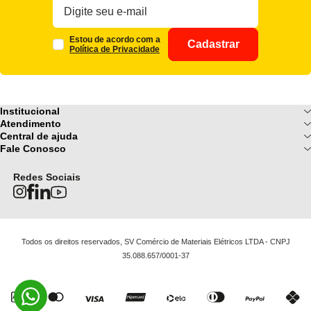
Estou de acordo com a
Cadastrar
Política de Privacidade
Institucional
Sobre Nós
Atendimento
Formas de pagamento
Central de ajuda
Fale Conosco
Nossas Lojas
Fale Conosco
Ofertas
Central de atendimento
Frete e Entrega
Privacidade e Segurança
(085) 3214-7900
Redes Sociais
Regulamentos
Segunda a Sexta: 08h as 18h | Sábado
Troca e Devoluções
Termos e Condições
: 08h ás 12h
FAQ
Todos os direitos reservados, SV Comércio de Materiais Elétricos LTDA - CNPJ
35.088.657/0001-37