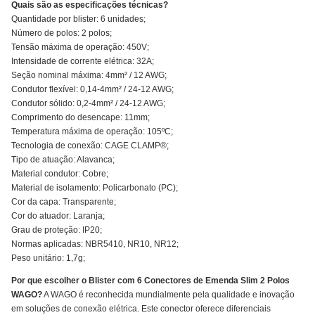
Quais são as especificações técnicas?
Quantidade por blister: 6 unidades;
Número de polos: 2 polos;
Tensão máxima de operação: 450V;
Intensidade de corrente elétrica: 32A;
Seção nominal máxima: 4mm² / 12 AWG;
Condutor flexível: 0,14-4mm² / 24-12 AWG;
Condutor sólido: 0,2-4mm² / 24-12 AWG;
Comprimento do desencape: 11mm;
Temperatura máxima de operação: 105ºC;
Tecnologia de conexão: CAGE CLAMP®;
Tipo de atuação: Alavanca;
Material condutor: Cobre;
Material de isolamento: Policarbonato (PC);
Cor da capa: Transparente;
Cor do atuador: Laranja;
Grau de proteção: IP20;
Normas aplicadas: NBR5410, NR10, NR12;
Peso unitário: 1,7g;
Por que escolher o Blister com 6 Conectores de Emenda Slim 2 Polos
WAGO?
A WAGO é reconhecida mundialmente pela qualidade e inovação
em soluções de conexão elétrica. Este conector oferece diferenciais