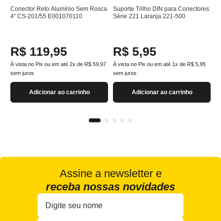
Conector Reto Alumínio Sem Rosca
Suporte Trilho DIN para Conectores
4" CS-201/55 E001070110
Série 221 Laranja 221-500
R$
119
,
95
R$
5
,
95
À vista no Pix ou em até
2
x de
R$
59
,
97
À vista no Pix ou em até
1
x de
R$
5
,
95
sem juros
sem juros
Adicionar ao carrinho
Adicionar ao carrinho
Assine a newsletter e
receba nossas novidades