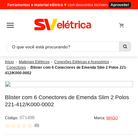
Ferramentas e material elétrico
com descontos incríveis
Aproveite!
O que você está procurando?
Termos mais buscados
Materiais Elétricos
Conexões Elétricas e Acessórios
Conectores
Blister com 6 Conectores de Emenda Slim 2 Polos 221-
1
º
cabo
412/K000-0002
2
º
luminaria
3
º
tomada
Blister com 6 Conectores de Emenda Slim 2 Polos
4
º
4
221-412/K000-0002
5
º
cabo pp
:
071498
Marca:
WAGO
☆
☆
☆
☆
☆
(
0
)