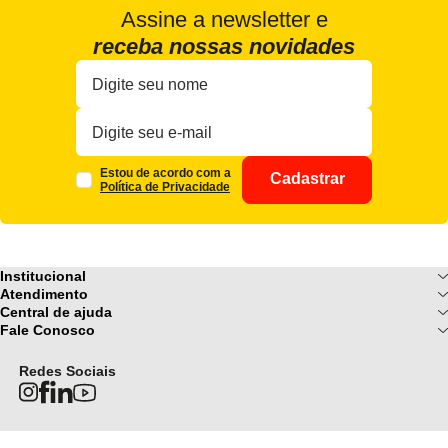
Assine a newsletter e
receba nossas novidades
Estou de acordo com a
Cadastrar
Política de Privacidade
Institucional
Sobre Nós
Atendimento
Formas de pagamento
Central de ajuda
Fale Conosco
Nossas Lojas
Fale Conosco
Ofertas
Central de atendimento
Frete e Entrega
Privacidade e Segurança
(085) 3214-7900
Redes Sociais
Regulamentos
Segunda a Sexta: 08h as 18h | Sábado
Troca e Devoluções
Termos e Condições
: 08h ás 12h
FAQ