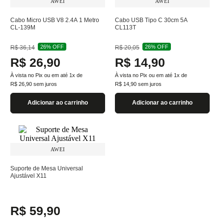
AWEI
AWEI
Cabo Micro USB V8 2.4A 1 Metro
Cabo USB Tipo C 30cm 5A
CL-139M
CL113T
26%
OFF
26%
OFF
R$
36
,
14
R$
20
,
05
R$
26
,
90
R$
14
,
90
À vista no Pix ou em até
1
x de
À vista no Pix ou em até
1
x de
R$
26
,
90
sem juros
R$
14
,
90
sem juros
Adicionar ao carrinho
Adicionar ao carrinho
AWEI
Suporte de Mesa Universal
Ajustável X11
R$
59
,
90