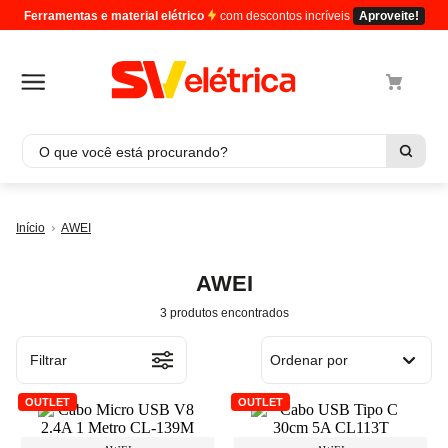
Ferramentas e material elétrico
com descontos incríveis
Aproveite!
O que você está procurando?
Termos mais buscados
AWEI
1
º
cabo
2
º
luminaria
AWEI
3
º
tomada
3
produtos
4
º
4
5
º
eletroduto
Filtrar
Ordenar por
OUTLET
OUTLET