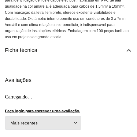
para identificação de fios e cabos elétricos. Fabricada em PVC de alta
qualidade na cor amarela, é adequada para cabos de 1,5mm² a 10mm².
Com marcação da letra I em preto, oferece excelente visibilidade e
durabilidade. O diâmetro interno permite uso em condutores de 3 a 7mm.
Versátil e com ótima relação custo-benefício, é indispensável para
organização de instalações elétricas. Embalagem com 100 peças facilita o
uso em projetos de grande escala.
Ficha técnica
Avaliações
Carregando…
Faça login para escrever uma avaliação.
Mais recentes