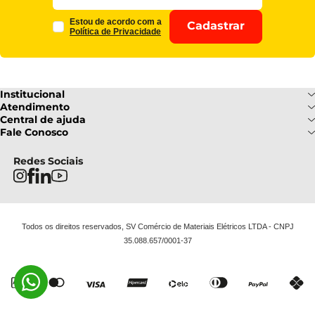
Estou de acordo com a
Cadastrar
Política de Privacidade
Institucional
Sobre Nós
Atendimento
Formas de pagamento
Central de ajuda
Fale Conosco
Nossas Lojas
Fale Conosco
Ofertas
Central de atendimento
Frete e Entrega
Privacidade e Segurança
(085) 3214-7900
Redes Sociais
Regulamentos
Segunda a Sexta: 08h as 18h | Sábado
Troca e Devoluções
Termos e Condições
: 08h ás 12h
FAQ
Todos os direitos reservados, SV Comércio de Materiais Elétricos LTDA - CNPJ
35.088.657/0001-37