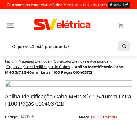
Ferramentas e material elétrico
com descontos incríveis
Aproveite!
O que você está procurando?
Termos mais buscados
Materiais Elétricos
Conexões Elétricas e Acessórios
Anilha Identificação Cabo
Organização e Identificação de Cabos
1
º
cabo
MHG 3/7 1,5-10mm Letra I 100 Peças 010403721I
2
º
luminaria
3
º
tomada
Anilha Identificação Cabo MHG 3/7 1,5-10mm Letra
4
º
cabo pp
I 100 Peças 010403721I
5
º
4
:
047096
Marca:
HELLERMANN