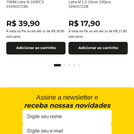
70MM Letra N 100PCS
Letra M 1,5-10mm 100pcs
010403723N
10403721M
R$
39
,
90
R$
17
,
90
À vista no Pix ou em até
1
x de
R$
39
,
90
À vista no Pix ou em até
1
x de
R$
17
,
90
sem juros
sem juros
Adicionar ao carrinho
Adicionar ao carrinho
Assine a newsletter e
receba nossas novidades