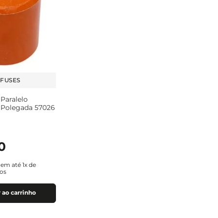
 FUSES
 Paralelo
Polegada 57026
0
u em até
1
x de
os
 ao carrinho