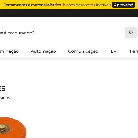
Ferramentas e material elétrico
com descontos incríveis
Aproveite!
á procurando?
uminação
Automação
Comunicação
EPI
Fer
ES