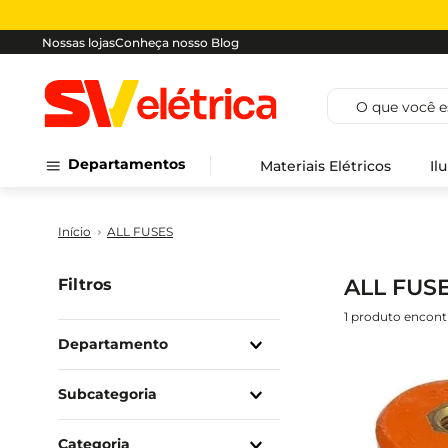
Nossas lojas
Conheça nosso Blog
O que você est
Departamentos
Materiais Elétricos
Il
ALL FUSES
ALL FUS
Filtros
1
produto
Departamento
Materiais Elétricos
Subcategoria
Para-Raios / Acessórios
Categoria