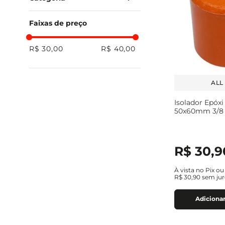
SPDA
Faixas de preço
R$ 30,00
R$ 40,00
ALL
Isolador Epóxi
50x60mm 3/8 
R$
30
,
9
À vista no Pix o
R$
30
,
90
sem jur
Adicionar