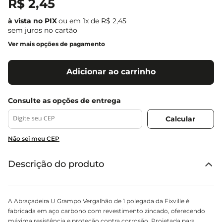
R$
2
,
45
ou em
1
x de
R$
2
,
45
sem juros no cartão
Ver mais opções de pagamento
Adicionar ao carrinho
Não sei meu CEP
Descrição do produto
A Abraçadeira U Grampo Vergalhão de 1 polegada da Fixville é
fabricada em aço carbono com revestimento zincado, oferecendo
máxima resistência e proteção contra corrosão. Projetada para