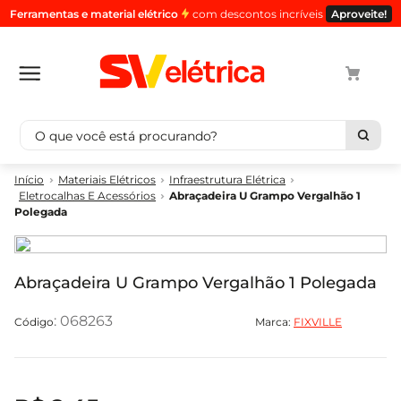
Ferramentas e material elétrico
com descontos incríveis
Aproveite!
O que você está procurando?
Termos mais buscados
Materiais Elétricos
Infraestrutura Elétrica
Eletrocalhas E Acessórios
Abraçadeira U Grampo Vergalhão 1
1
º
cabo
Polegada
2
º
luminaria
3
º
tomada
Abraçadeira U Grampo Vergalhão 1 Polegada
4
º
cabo pp
5
º
4
:
068263
Marca:
FIXVILLE