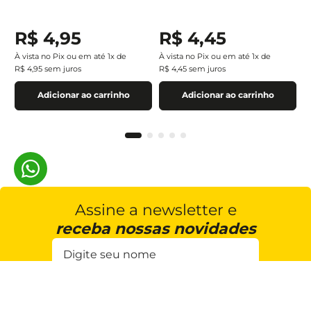
R$
4
,
95
R$
4
,
45
À vista no Pix ou em até
1
x de
À vista no Pix ou em até
1
x de
R$
4
,
95
sem juros
R$
4
,
45
sem juros
Adicionar ao carrinho
Adicionar ao carrinho
Assine a newsletter e
receba nossas novidades