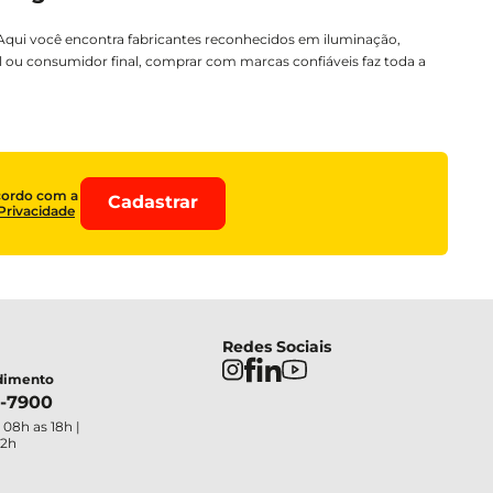
 Aqui você encontra fabricantes reconhecidos em iluminação,
al ou consumidor final, comprar com marcas confiáveis faz toda a
cordo com a
Cadastrar
 Privacidade
Redes Sociais
ndimento
4-7900
 08h as 18h |
12h