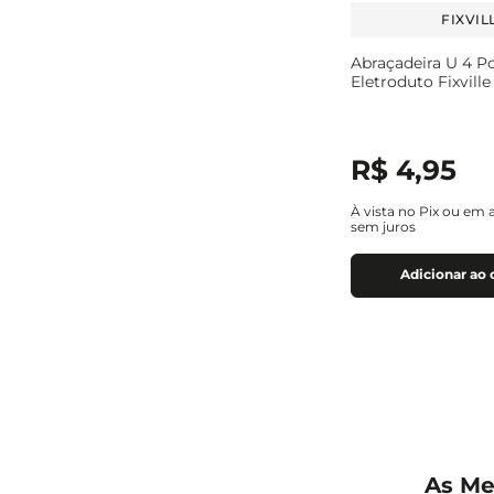
FIXVIL
Abraçadeira U 4 P
Eletroduto Fixville
R$
4
,
95
À vista no Pix ou em 
sem juros
Adicionar ao 
As Me