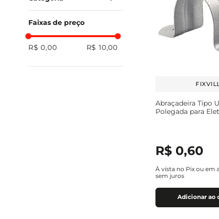
Eletrocalhas E
Infraestrutura
Acessórios
Elétrica
Faixas de preço
R$ 0,00
R$ 10,00
FIXVIL
Abraçadeira Tipo U
Polegada para Ele
R$
0
,
60
À vista no Pix ou em 
sem juros
Adicionar ao 