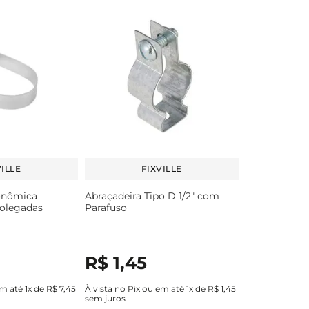
VILLE
FIXVILLE
onômica
Abraçadeira Tipo D 1/2" com
Polegadas
Parafuso
R$
1
,
45
em até
1
x de
R$
7
,
45
À vista no Pix ou em até
1
x de
R$
1
,
45
sem juros