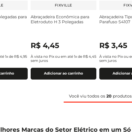
LE
FIXVILLE
FIX
olegadas para
Abraçadeira Econômica para
Abraçadeira Tip
Eletroduto H 3 Polegadas
Parafuso S4107
R$
4
,
45
R$
3
,
45
até
1
x de
R$
4
,
95
À vista no Pix ou em até
1
x de
R$
4
,
45
À vista no Pix ou 
sem juros
sem juros
carrinho
Adicionar ao carrinho
Adicionar 
Você viu todos os
20
produtos
lhores Marcas do Setor Elétrico em um Só