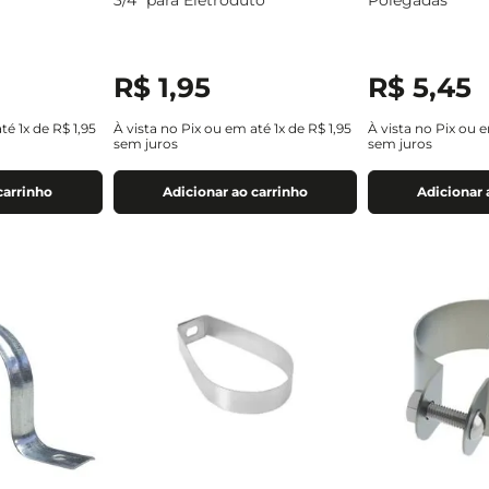
3/4" para Eletroduto
Polegadas
R$
1
,
95
R$
5
,
45
até
1
x de
R$
1
,
95
À vista no Pix ou em até
1
x de
R$
1
,
95
À vista no Pix ou 
sem juros
sem juros
carrinho
Adicionar ao carrinho
Adicionar 