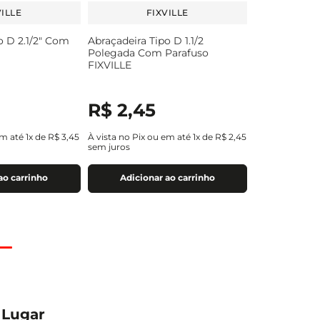
VILLE
FIXVILLE
o D 2.1/2" Com
Abraçadeira Tipo D 1.1/2
Polegada Com Parafuso
FIXVILLE
R$
2
,
45
em até
1
x de
R$
3
,
45
À vista no Pix ou em até
1
x de
R$
2
,
45
sem juros
ao carrinho
Adicionar ao carrinho
 Lugar