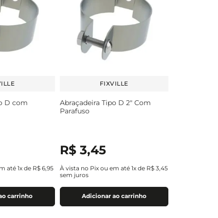
VILLE
FIXVILLE
po D com
Abraçadeira Tipo D 2" Com
Parafuso
R$
3
,
45
em até
1
x de
R$
6
,
95
À vista no Pix ou em até
1
x de
R$
3
,
45
sem juros
ao carrinho
Adicionar ao carrinho