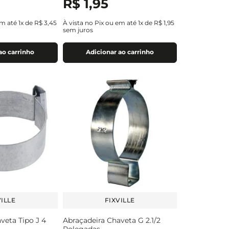
R$
1
,
95
em até
1
x de
R$
3
,
45
À vista no Pix ou em até
1
x de
R$
1
,
95
sem juros
ao carrinho
Adicionar ao carrinho
VILLE
FIXVILLE
veta Tipo J 4
Abraçadeira Chaveta G 2.1/2