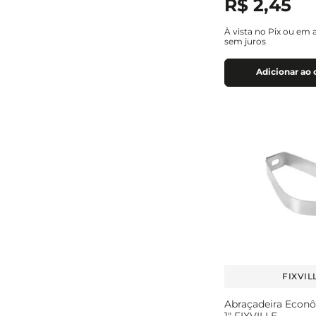
R$
2
,
45
À vista no Pix ou em 
sem juros
Adicionar ao 
FIXVIL
Abraçadeira Econô