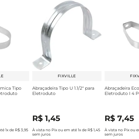
LE
FIXVILLE
FIX
ômica Tipo
Abraçadeira Tipo U 1.1/2" para
Abraçadeira Ec
letroduto
Eletroduto
Eletroduto I 4 
R$
1
,
45
R$
7
,
45
até
1
x de
R$
3
,
95
À vista no Pix ou em até
1
x de
R$
1
,
45
À vista no Pix ou 
sem juros
sem juros