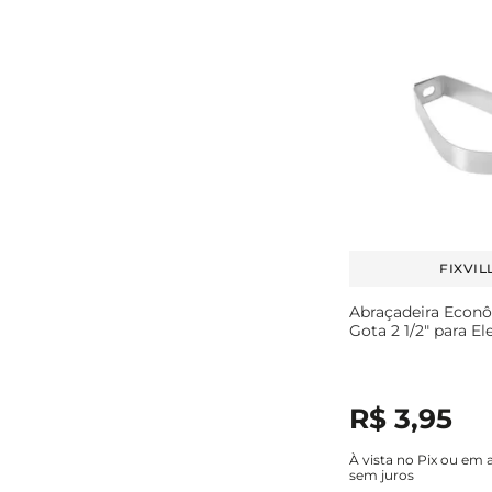
FIXVIL
Abraçadeira Econ
Gota 2 1/2" para E
R$
3
,
95
À vista no Pix ou em 
sem juros