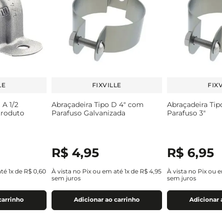
LE
FIXVILLE
FIX
 A 1/2
Abraçadeira Tipo D 4" com
Abraçadeira Ti
troduto
Parafuso Galvanizada
Parafuso 3"
R$
4
,
95
R$
6
,
95
até
1
x de
R$
0
,
60
À vista no Pix ou em até
1
x de
R$
4
,
95
À vista no Pix ou 
sem juros
sem juros
carrinho
Adicionar ao carrinho
Adicionar 