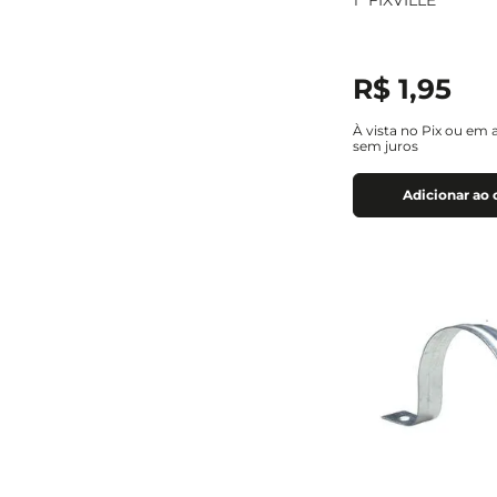
1" FIXVILLE
R$
1
,
95
À vista no Pix ou em 
sem juros
Adicionar ao 