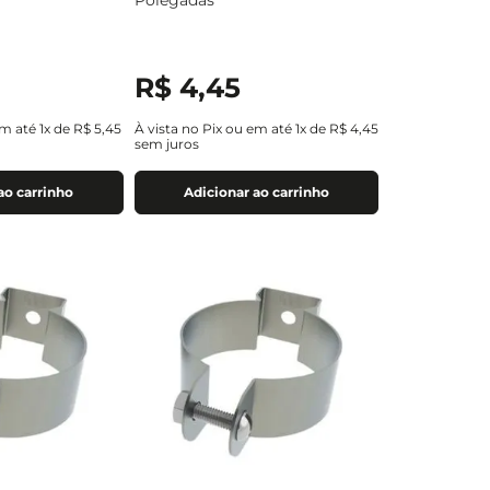
Polegadas
R$
4
,
45
em até
1
x de
R$
5
,
45
À vista no Pix ou em até
1
x de
R$
4
,
45
sem juros
ao carrinho
Adicionar ao carrinho