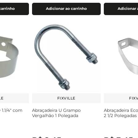
carrinho
Adicionar ao carrinho
Adicionar 
LE
FIXVILLE
FIX
 1.1/4" com
Abraçadeira U Grampo
Abraçadeira Ec
Vergalhão 1 Polegada
2 1/2 Polegadas