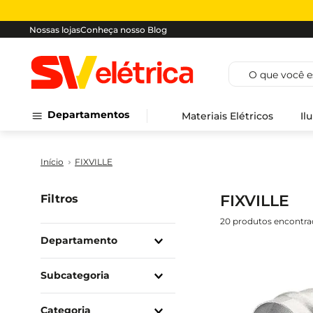
Nossas lojas
Conheça nosso Blog
O que você est
Departamentos
Materiais Elétricos
Il
FIXVILLE
FIXVILLE
Filtros
20
produtos
Departamento
Materiais Elétricos
Subcategoria
Eletrodutos E
Acessórios
Categoria