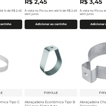
R$
2
,
45
R$
3
,
45
até
1
x de
R$
2
,
45
À vista no Pix ou em até
1
x de
R$
2
,
45
À vista no Pix ou 
sem juros
sem juros
carrinho
Adicionar ao carrinho
Adicionar 
LE
FIXVILLE
FIX
mica Tipo C
Abraçadeira Econômica Tipo B
Abraçadeira Cha