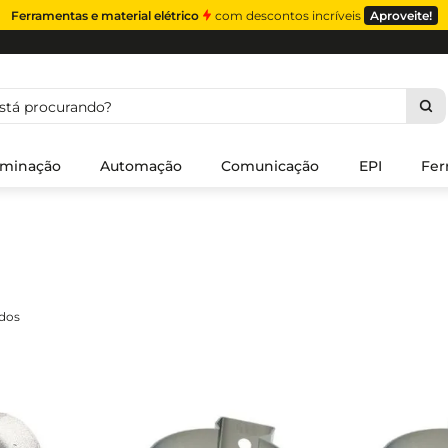
Ferramentas e material elétrico
com descontos incríveis
Aproveite!
á procurando?
uminação
Automação
Comunicação
EPI
Fer