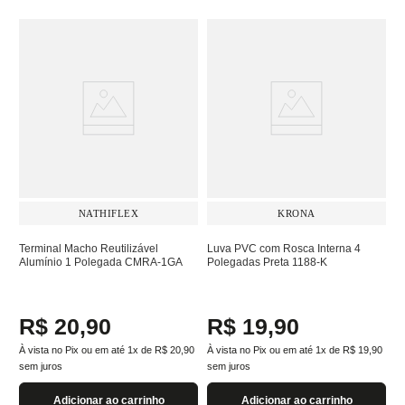
NATHIFLEX
KRONA
Terminal Macho Reutilizável
Luva PVC com Rosca Interna 4
Alumínio 1 Polegada CMRA-1GA
Polegadas Preta 1188-K
R$
20
,
90
R$
19
,
90
À vista no Pix ou em até
1
x de
R$
20
,
90
À vista no Pix ou em até
1
x de
R$
19
,
90
sem juros
sem juros
Adicionar ao carrinho
Adicionar ao carrinho