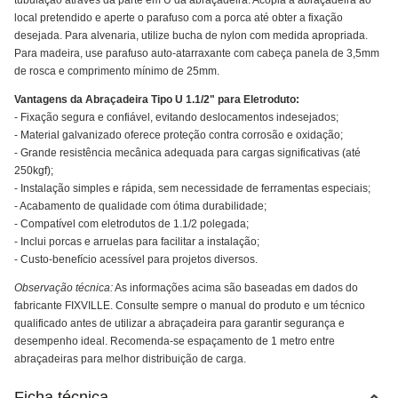
tubulação através da parte em U da abraçadeira. Acopla a abraçadeira ao
local pretendido e aperte o parafuso com a porca até obter a fixação
desejada. Para alvenaria, utilize bucha de nylon com medida apropriada.
Para madeira, use parafuso auto-atarraxante com cabeça panela de 3,5mm
de rosca e comprimento mínimo de 25mm.
Vantagens da Abraçadeira Tipo U 1.1/2" para Eletroduto:
- Fixação segura e confiável, evitando deslocamentos indesejados;
- Material galvanizado oferece proteção contra corrosão e oxidação;
- Grande resistência mecânica adequada para cargas significativas (até
250kgf);
- Instalação simples e rápida, sem necessidade de ferramentas especiais;
- Acabamento de qualidade com ótima durabilidade;
- Compatível com eletrodutos de 1.1/2 polegada;
- Inclui porcas e arruelas para facilitar a instalação;
- Custo-benefício acessível para projetos diversos.
Observação técnica:
As informações acima são baseadas em dados do
fabricante FIXVILLE. Consulte sempre o manual do produto e um técnico
qualificado antes de utilizar a abraçadeira para garantir segurança e
desempenho ideal. Recomenda-se espaçamento de 1 metro entre
abraçadeiras para melhor distribuição de carga.
Ficha técnica