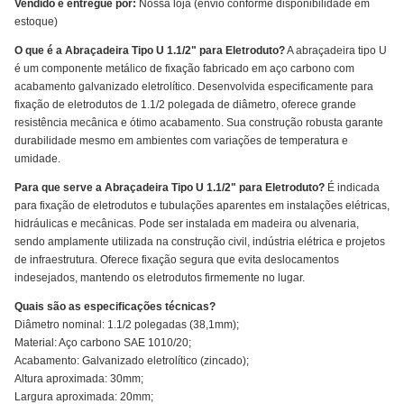
Vendido e entregue por:
Nossa loja (envio conforme disponibilidade em
estoque)
O que é a Abraçadeira Tipo U 1.1/2" para Eletroduto?
A abraçadeira tipo U
é um componente metálico de fixação fabricado em aço carbono com
acabamento galvanizado eletrolítico. Desenvolvida especificamente para
fixação de eletrodutos de 1.1/2 polegada de diâmetro, oferece grande
resistência mecânica e ótimo acabamento. Sua construção robusta garante
durabilidade mesmo em ambientes com variações de temperatura e
umidade.
Para que serve a Abraçadeira Tipo U 1.1/2" para Eletroduto?
É indicada
para fixação de eletrodutos e tubulações aparentes em instalações elétricas,
hidráulicas e mecânicas. Pode ser instalada em madeira ou alvenaria,
sendo amplamente utilizada na construção civil, indústria elétrica e projetos
de infraestrutura. Oferece fixação segura que evita deslocamentos
indesejados, mantendo os eletrodutos firmemente no lugar.
Quais são as especificações técnicas?
Diâmetro nominal: 1.1/2 polegadas (38,1mm);
Material: Aço carbono SAE 1010/20;
Acabamento: Galvanizado eletrolítico (zincado);
Altura aproximada: 30mm;
Largura aproximada: 20mm;