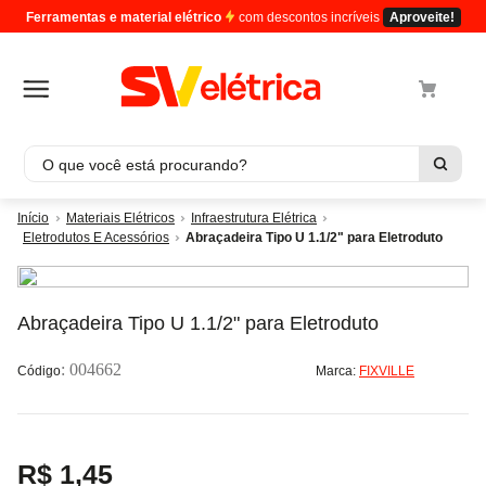
Ferramentas e material elétrico
com descontos incríveis
Aproveite!
O que você está procurando?
Termos mais buscados
Materiais Elétricos
Infraestrutura Elétrica
Eletrodutos E Acessórios
Abraçadeira Tipo U 1.1/2" para Eletroduto
1
º
cabo
2
º
luminaria
3
º
tomada
Abraçadeira Tipo U 1.1/2" para Eletroduto
4
º
4
:
004662
Marca:
FIXVILLE
5
º
eletroduto
R$
1
,
45