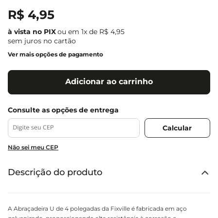
R$
4
,
95
ou em
1
x de
R$
4
,
95
sem juros no cartão
Ver mais opções de pagamento
Adicionar ao carrinho
Não sei meu CEP
Descrição do produto
A Abraçadeira U de 4 polegadas da Fixville é fabricada em aço