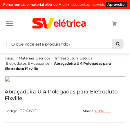
Ferramentas e material elétrico
com descontos incríveis
Aproveite!
O que você está procurando?
Termos mais buscados
Materiais Elétricos
Infraestrutura Elétrica
Eletrodutos E Acessórios
Abraçadeira U 4 Polegadas para
1
º
cabo
Eletroduto Fixville
2
º
luminaria
3
º
tomada
Abraçadeira U 4 Polegadas para Eletroduto
4
º
cabo pp
Fixville
5
º
4
:
004670
Marca:
FIXVILLE