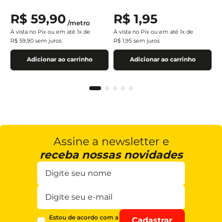
R$
59
,
90
R$
1
,
95
/
metro
À vista no Pix ou em até
1
x de
À vista no Pix ou em até
1
x de
R$
59
,
90
sem juros
R$
1
,
95
sem juros
Adicionar ao carrinho
Adicionar ao carrinho
Assine a newsletter e
receba nossas novidades
Estou de acordo com a
Cadastrar