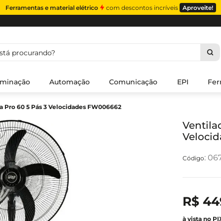
Ferramentas e material elétrico
com descontos incríveis
Aproveite!
á procurando?
uminação
Automação
Comunicação
EPI
Fer
da Pro 60 5 Pás 3 Velocidades FW006662
Ventila
Veloci
:
06
R$
44