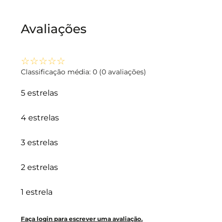
Avaliações
☆
☆
☆
☆
☆
Classificação média: 0
(0 avaliações)
5 estrelas
4 estrelas
3 estrelas
2 estrelas
1 estrela
Faça login para escrever uma avaliação.