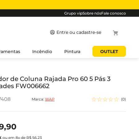
Grupo vip
Sobre nós
Fale conosco
Termos mais
ramentas
Incêndio
Pintura
OUTLET
buscados
1
º
cabo
2
º
luminaria
dor de Coluna Rajada Pro 60 5 Pás 3
dades FW006662
3
º
tomada
4
º
4
☆
☆
☆
☆
☆
7408
Marca:
WAP
(
0
)
5
º
eletroduto
9
,
90
ou em
8
x de
R$
56
,
23