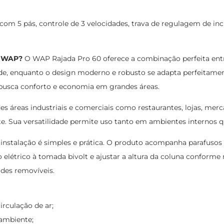
om 5 pás, controle de 3 velocidades, trava de regulagem de incl
0 WAP?
O WAP Rajada Pro 60 oferece a combinação perfeita entre 
ade, enquanto o design moderno e robusto se adapta perfeitame
 busca conforto e economia em grandes áreas.
s áreas industriais e comerciais como restaurantes, lojas, mercad
te. Sua versatilidade permite uso tanto em ambientes internos 
instalação é simples e prática. O produto acompanha parafusos
bo elétrico à tomada bivolt e ajustar a altura da coluna confo
des removíveis.
irculação de ar;
 ambiente;