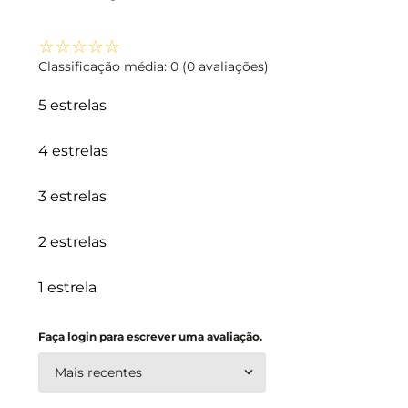
☆
☆
☆
☆
☆
Classificação média: 0
(0 avaliações)
5 estrelas
4 estrelas
3 estrelas
2 estrelas
1 estrela
Faça login para escrever uma avaliação.
Mais recentes