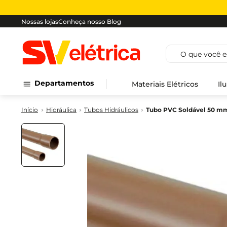
Nossas lojas
Conheça nosso Blog
O que você est
Departamentos
Materiais Elétricos
Il
Hidráulica
Tubos Hidráulicos
Tubo PVC Soldável 50 mm