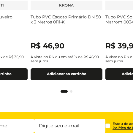
TI
KRONA
uveiro
Tubo PVC Esgoto Primário DN 50
Tubo PVC So
x 3 Metros 0111-K
Marrom 003
R$
46
,
90
R$
39
,
1
x de
R$
35
,
90
À vista no Pix ou em até
1
x de
R$
46
,
90
À vista no Pix 
sem juros
sem juros
arrinho
Adicionar ao carrinho
Adicio
Estou de a
Política de