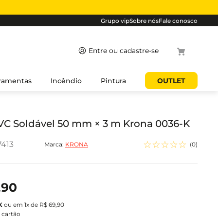
Grupo vip
Sobre nós
Fale conosco
Termos
ramentas
Incêndio
Pintura
OUTLET
mais
buscados
1
º
cabo
C Soldável 50 mm × 3 m Krona 0036-K
2
º
luminaria
☆
☆
☆
☆
☆
7413
Marca:
KRONA
(
0
)
3
º
tomada
4
º
cabo pp
5
º
4
,
90
ou em
1
x de
R$
69
,
90
 cartão