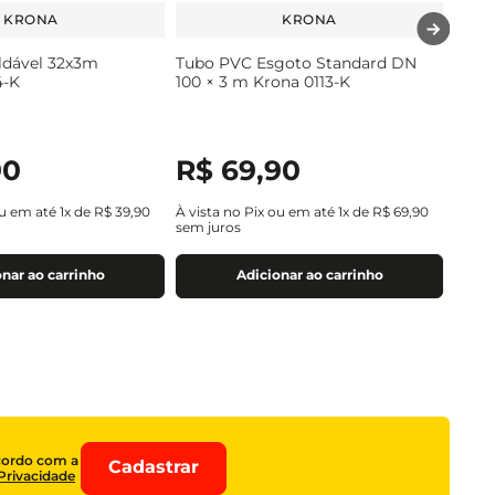
KRONA
KRONA
ldável 32x3m
Tubo PVC Esgoto Standard DN
4-K
100 × 3 m Krona 0113-K
90
R$
69
,
90
ou em até
1
x de
R$
39
,
90
À vista no Pix ou em até
1
x de
R$
69
,
90
sem juros
nar ao carrinho
Adicionar ao carrinho
cordo com a
Cadastrar
 Privacidade