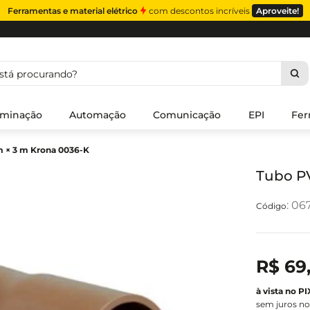
Ferramentas e material elétrico
com descontos incríveis
Aproveite!
á procurando?
uminação
Automação
Comunicação
EPI
Fer
 × 3 m Krona 0036-K
Tubo PV
:
06
R$
69
sem juros no