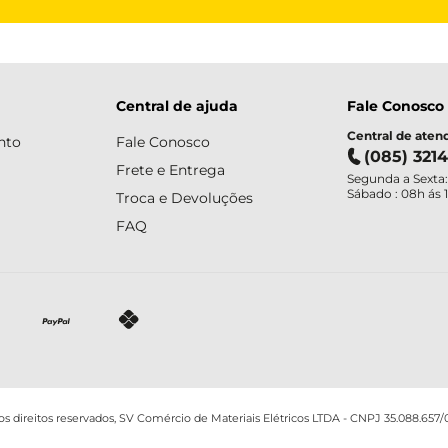
Central de ajuda
Fale Conosco
Central de ate
nto
Fale Conosco
(085) 321
Frete e Entrega
Segunda a Sexta:
Sábado : 08h ás 
Troca e Devoluções
FAQ
os direitos reservados, SV Comércio de Materiais Elétricos LTDA - CNPJ 35.088.657/