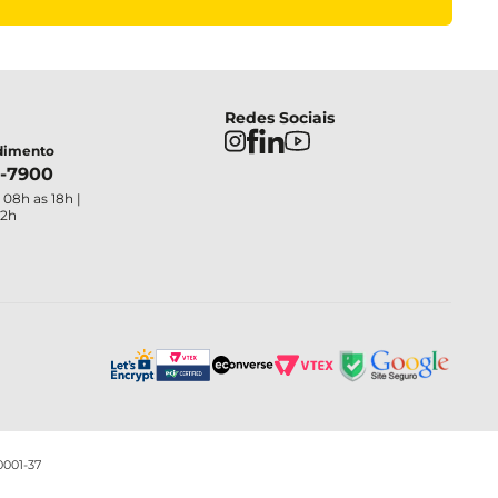
Redes Sociais
ndimento
4-7900
 08h as 18h |
12h
0001-37