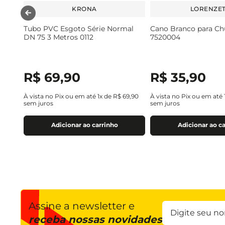
KRONA
LORENZET
Tubo PVC Esgoto Série Normal
Cano Branco para Ch
DN 75 3 Metros 0112
7520004
R$
69
,
90
R$
35
,
90
À vista no Pix ou em até
1
x de
R$
69
,
90
À vista no Pix ou em até
sem juros
sem juros
Adicionar ao carrinho
Adicionar ao c
Assine a newsletter e
receba nossas novidades