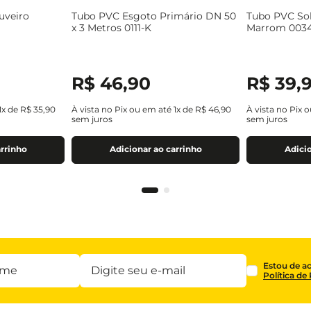
uveiro
Tubo PVC Esgoto Primário DN 50
Tubo PVC So
x 3 Metros 0111-K
Marrom 003
R$
46
,
90
R$
39
,
1
x de
R$
35
,
90
À vista no Pix ou em até
1
x de
R$
46
,
90
À vista no Pix 
sem juros
sem juros
arrinho
Adicionar ao carrinho
Adicio
Estou de a
Política de