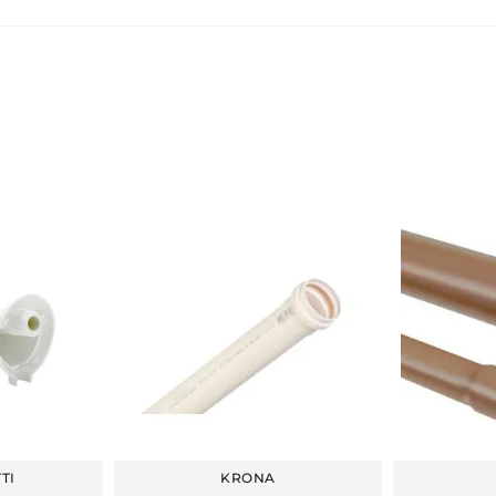
TI
KRONA