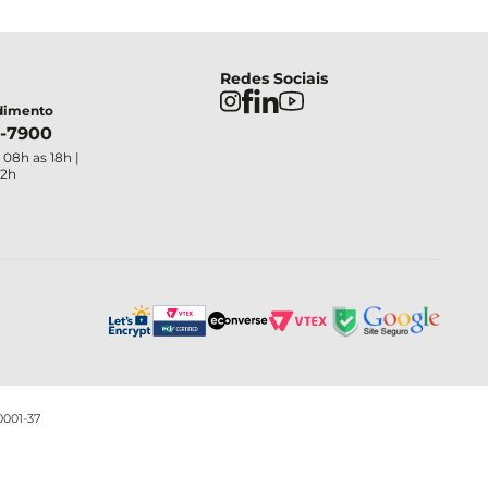
Redes Sociais
ndimento
4-7900
 08h as 18h |
12h
0001-37