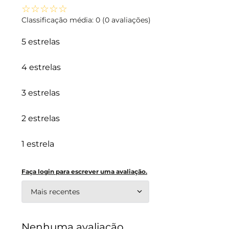
☆
☆
☆
☆
☆
Classificação média: 0
(0 avaliações)
5 estrelas
4 estrelas
3 estrelas
2 estrelas
1 estrela
Faça login para escrever uma avaliação.
Mais recentes
Nenhuma avaliação