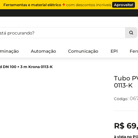
Ferramentas e material elétrico
com descontos incríveis
Aproveite!
á procurando?
uminação
Automação
Comunicação
EPI
Fer
 DN 100 × 3 m Krona 0113-K
Tubo PV
0113-K
:
06
R$
69