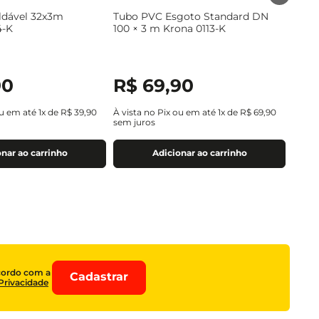
ldável 32x3m
Tubo PVC Esgoto Standard DN
4-K
100 × 3 m Krona 0113-K
90
R$
69
,
90
ou em até
1
x de
R$
39
,
90
À vista no Pix ou em até
1
x de
R$
69
,
90
sem juros
nar ao carrinho
Adicionar ao carrinho
cordo com a
Cadastrar
 Privacidade