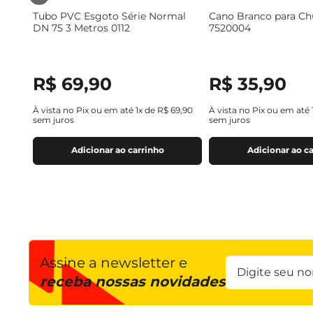
Tubo PVC Esgoto Série Normal
Cano Branco para Ch
DN 75 3 Metros 0112
7520004
R$
69
,
90
R$
35
,
90
À vista no Pix ou em até
1
x de
R$
69
,
90
À vista no Pix ou em até
sem juros
sem juros
Adicionar ao carrinho
Adicionar ao c
Assine a newsletter e
receba nossas novidades