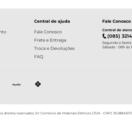
Central de ajuda
Fale Conosco
Central de ate
nto
Fale Conosco
(085) 321
Frete e Entrega
Segunda a Sexta:
Sábado : 08h ás 
Troca e Devoluções
FAQ
os direitos reservados, SV Comércio de Materiais Elétricos LTDA - CNPJ 35.088.657/