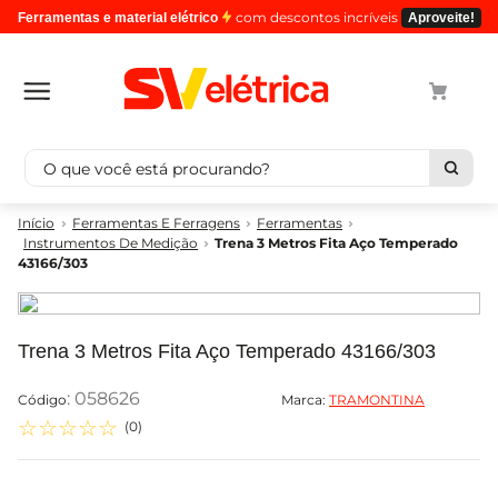
com descontos incríveis
Ferramentas e material elétrico
Aproveite!
O que você está procurando?
Termos mais buscados
Ferramentas E Ferragens
Ferramentas
Instrumentos De Medição
Trena 3 Metros Fita Aço Temperado
1
º
cabo
43166/303
2
º
luminaria
3
º
tomada
Trena 3 Metros Fita Aço Temperado 43166/303
4
º
cabo pp
5
º
4
:
058626
Marca:
TRAMONTINA
☆
☆
☆
☆
☆
(
0
)