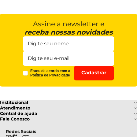
Assine a newsletter e
receba nossas novidades
Estou de acordo com a
Cadastrar
Política de Privacidade
Institucional
Sobre Nós
Atendimento
Formas de pagamento
Central de ajuda
Fale Conosco
Nossas Lojas
Fale Conosco
Ofertas
Central de atendimento
Frete e Entrega
Privacidade e Segurança
(085) 3214-7900
Redes Sociais
Regulamentos