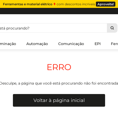
Ferramentas e material elétrico
com descontos incríveis
Aproveite!
á procurando?
uminação
Automação
Comunicação
EPI
Fer
ERRO
Desculpe, a página que você está procurando não foi encontrada
Voltar à página inicial