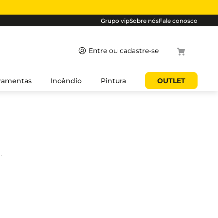
Grupo vip
Sobre nós
Fale conosco
Termos mais
ramentas
Incêndio
Pintura
OUTLET
buscados
1
º
cabo
2
º
luminaria
3
º
tomada
4
º
4
.
5
º
eletroduto