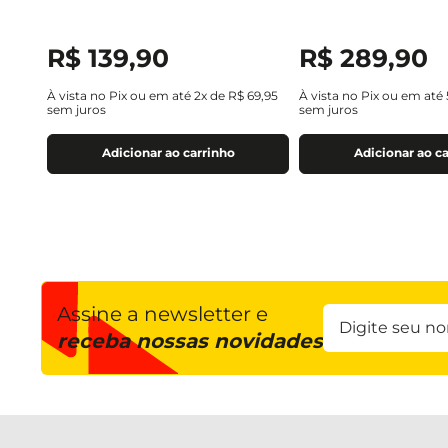
R$
139
,
90
R$
289
,
90
À vista no Pix ou em até
2
x de
R$
69
,
95
À vista no Pix ou em até
sem juros
sem juros
Adicionar ao carrinho
Adicionar ao c
Assine a newsletter e
receba nossas novidades