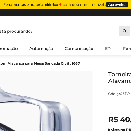
Ferramentas e material elétrico
com descontos incríveis
Aproveite!
á procurando?
uminação
Automação
Comunicação
EPI
Fer
com Alavanca para Mesa/Bancada Civitt 1667
Torneir
Alavanc
:
07
R$
40