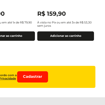
90
R$
159
,
90
ou em até
1
x de
R$
79
,
90
À vista no Pix ou em até
3
x de
R$
53
,
30
sem juros
nar ao carrinho
Adicionar ao carrinho
cordo com a
Cadastrar
 Privacidade