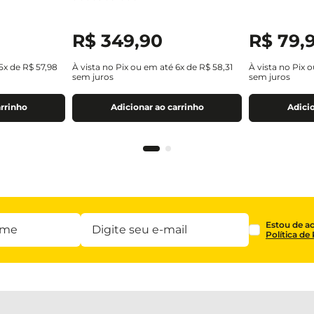
R$
349
,
90
R$
79
,
5
x de
R$
57
,
98
À vista no Pix ou em até
6
x de
R$
58
,
31
À vista no Pix 
sem juros
sem juros
arrinho
Adicionar ao carrinho
Adicio
Estou de a
Política de