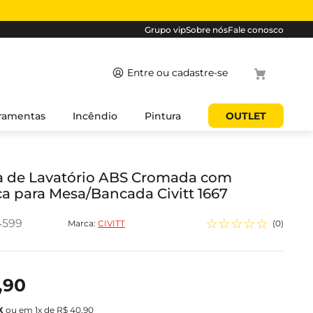
Grupo vip
Sobre nós
Fale conosco
Termos mais
ramentas
Incêndio
Pintura
OUTLET
buscados
1
º
cabo
2
º
luminaria
a de Lavatório ABS Cromada com
a para Mesa/Bancada Civitt 1667
3
º
tomada
4
º
4
☆
☆
☆
☆
☆
4599
Marca:
CIVITT
(
0
)
5
º
eletroduto
,
90
ou em
1
x de
R$
40
,
90