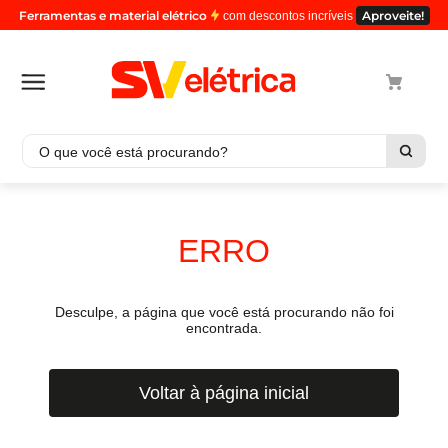
Ferramentas e material elétrico
Aproveite!
com descontos incríveis
O que você está procurando?
Termos mais buscados
1
º
cabo
ERRO
2
º
luminaria
3
º
tomada
Desculpe, a página que você está procurando não foi
4
º
cabo pp
encontrada.
5
º
4
Voltar à página inicial