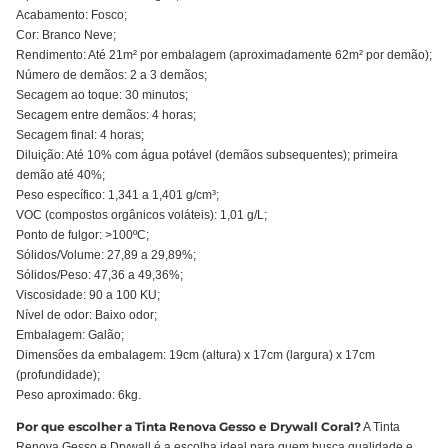
Acabamento: Fosco;
Cor: Branco Neve;
Rendimento: Até 21m² por embalagem (aproximadamente 62m² por demão);
Número de demãos: 2 a 3 demãos;
Secagem ao toque: 30 minutos;
Secagem entre demãos: 4 horas;
Secagem final: 4 horas;
Diluição: Até 10% com água potável (demãos subsequentes); primeira
demão até 40%;
Peso específico: 1,341 a 1,401 g/cm³;
VOC (compostos orgânicos voláteis): 1,01 g/L;
Ponto de fulgor: >100ºC;
Sólidos/Volume: 27,89 a 29,89%;
Sólidos/Peso: 47,36 a 49,36%;
Viscosidade: 90 a 100 KU;
Nível de odor: Baixo odor;
Embalagem: Galão;
Dimensões da embalagem: 19cm (altura) x 17cm (largura) x 17cm
(profundidade);
Peso aproximado: 6kg.
Por que escolher a Tinta Renova Gesso e Drywall Coral?
A Tinta
Renova Gesso e Drywall é a escolha ideal para quem busca qualidade e