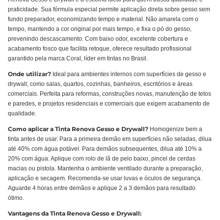
praticidade. Sua fórmula especial permite aplicação direta sobre gesso sem
fundo preparador, economizando tempo e material. Não amarela com o
tempo, mantendo a cor original por mais tempo, e fixa o pó do gesso,
prevenindo descascamento. Com baixo odor, excelente cobertura e
acabamento fosco que facilita retoque, oferece resultado profissional
garantido pela marca Coral, líder em tintas no Brasil.
Onde utilizar?
Ideal para ambientes internos com superfícies de gesso e
drywall, como salas, quartos, cozinhas, banheiros, escritórios e áreas
comerciais. Perfeita para reformas, construções novas, manutenção de tetos
e paredes, e projetos residenciais e comerciais que exigem acabamento de
qualidade.
Como aplicar a Tinta Renova Gesso e Drywall?
Homogenize bem a
tinta antes de usar. Para a primeira demão em superfícies não seladas, dilua
até 40% com água potável. Para demãos subsequentes, dilua até 10% a
20% com água. Aplique com rolo de lã de pelo baixo, pincel de cerdas
macias ou pistola. Mantenha o ambiente ventilado durante a preparação,
aplicação e secagem. Recomenda-se usar luvas e óculos de segurança.
Aguarde 4 horas entre demãos e aplique 2 a 3 demãos para resultado
ótimo.
Vantagens da Tinta Renova Gesso e Drywall: