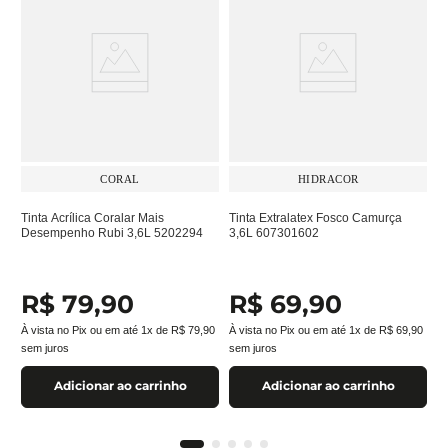
CORAL
HIDRACOR
Tinta Acrílica Coralar Mais
Tinta Extralatex Fosco Camurça
Desempenho Rubi 3,6L 5202294
3,6L 607301602
R$
79
,
90
R$
69
,
90
À vista no Pix ou em até
1
x de
R$
79
,
90
À vista no Pix ou em até
1
x de
R$
69
,
90
sem juros
sem juros
Adicionar ao carrinho
Adicionar ao carrinho