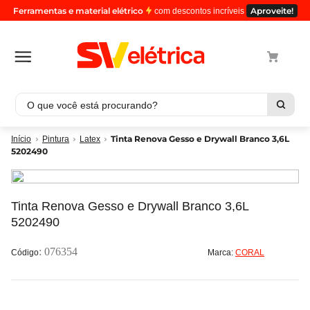
Ferramentas e material elétrico
Aproveite!
com descontos incríveis
O que você está procurando?
Termos mais buscados
Tinta Renova Gesso e Drywall Branco 3,6L
Pintura
Latex
5202490
1
º
cabo
2
º
luminaria
3
º
tomada
Tinta Renova Gesso e Drywall Branco 3,6L
5202490
4
º
cabo pp
5
º
4
:
076354
Marca:
CORAL