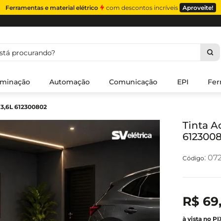
Ferramentas e material elétrico
com descontos incríveis
Aproveite!
á procurando?
uminação
Automação
Comunicação
EPI
Fer
o 3,6L 612300802
Tinta A
612300
:
072
R$
69