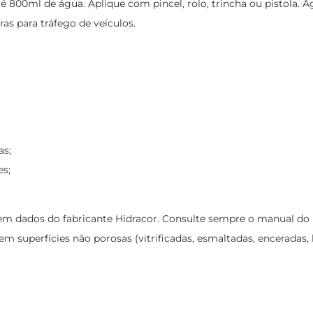
té 800ml de água. Aplique com pincel, rolo, trincha ou pistola.
ras para tráfego de veículos.
as;
es;
 dados do fabricante Hidracor. Consulte sempre o manual do pro
 superfícies não porosas (vitrificadas, esmaltadas, enceradas, la