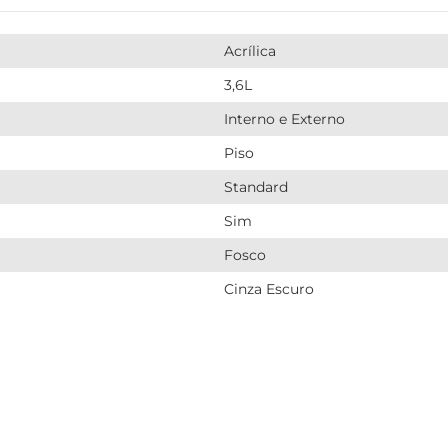
Acrílica
3,6L
Interno e Externo
Piso
Standard
Sim
Fosco
Cinza Escuro