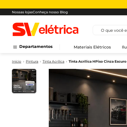
Nossas lojas
Conheça nosso Blog
O que você est
Departamentos
Materiais Elétricos
Il
Pintura
Tinta Acrílica
Tinta Acrílica HPiso Cinza Escur