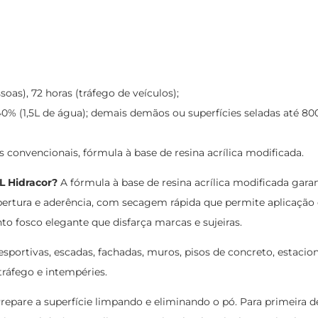
soas), 72 horas (tráfego de veículos);
40% (1,5L de água); demais demãos ou superfícies seladas até 80
s convencionais, fórmula à base de resina acrílica modificada.
6L Hidracor?
A fórmula à base de resina acrílica modificada gara
obertura e aderência, com secagem rápida que permite aplicação
o fosco elegante que disfarça marcas e sujeiras.
iesportivas, escadas, fachadas, muros, pisos de concreto, estaci
tráfego e intempéries.
repare a superfície limpando e eliminando o pó. Para primeira d