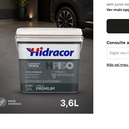
sem juros no
Ver mais op
Não sei meu