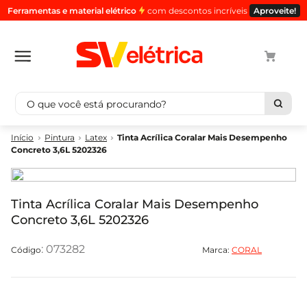
Ferramentas e material elétrico
com descontos incríveis
Aproveite!
O que você está procurando?
Termos mais buscados
Pintura
Latex
Tinta Acrílica Coralar Mais Desempenho
Concreto 3,6L 5202326
1
º
cabo
2
º
luminaria
3
º
tomada
Tinta Acrílica Coralar Mais Desempenho
Concreto 3,6L 5202326
4
º
cabo pp
5
º
4
:
073282
Marca:
CORAL