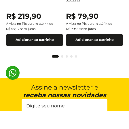
5202292
R$
219
,
90
R$
79
,
90
À vista no Pix ou em até
4
x de
À vista no Pix ou em até
1
x de
R$
54
,
97
sem juros
R$
79
,
90
sem juros
Adicionar ao carrinho
Adicionar ao carrinho
Assine a newsletter e
receba nossas novidades