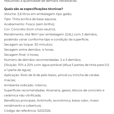
reduzindo a quantidade de demãos necessárias.
Quais são as especificações técnicas?
Volume: 3,6 litros em embalagem tipo galão;
Tipo: Tinta acrílica de base aquosa;
Acabamento: Fosco (sem brilho);
Cor: Concreto (tom cinza neutro);
Rendimento: Até 18m² por embalagem (3,6L) com 2 demãos,
podendo variar conforme tipo e condição da superfície;
Secagem ao toque: 30 minutos;
Secagem entre demãos: 4 horas;
Secagem final: 4 horas;
Número de demãos recomendadas: 2 a 3 demãos;
Diluição: 10% a 20% com água potável (dilua 5 partes de tinta para 0,5
a 1 parte de água);
Aplicação: Rolo de lã de pelo baixo, pincel ou trincha de cerdas
macias;
Ambiente indicado: Interno;
Superfícies recomendadas: Alvenaria, gesso, blocos de concreto e
cerâmica não vitrificada;
Benefícios principais: Antimofo, econômica, baixo odor, maior
rendimento e cobertura;
Código de referência: 5202326;