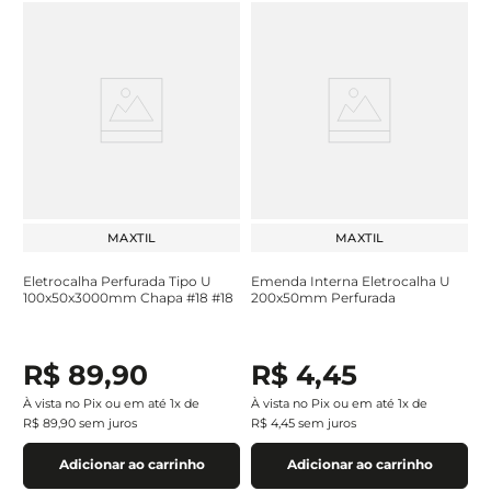
MAXTIL
MAXTIL
Eletrocalha Perfurada Tipo U
Emenda Interna Eletrocalha U
100x50x3000mm Chapa #18 #18
200x50mm Perfurada
R$
89
,
90
R$
4
,
45
À vista no Pix ou em até
1
x de
À vista no Pix ou em até
1
x de
R$
89
,
90
sem juros
R$
4
,
45
sem juros
Adicionar ao carrinho
Adicionar ao carrinho