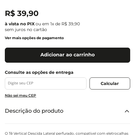
R$
39
,
90
ou em
1
x de
R$
39
,
90
sem juros no cartão
Ver mais opções de pagamento
Adicionar ao carrinho
Não sei meu CEP
Descrição do produto
O Tê Vertical Descida Lateral perfurado, compatível com eletrocalhas