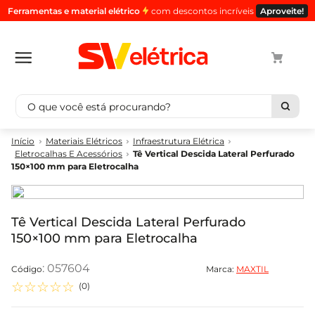
Ferramentas e material elétrico
com descontos incríveis
Aproveite!
O que você está procurando?
Termos mais buscados
Materiais Elétricos
Infraestrutura Elétrica
Eletrocalhas E Acessórios
Tê Vertical Descida Lateral Perfurado
1
º
cabo
150×100 mm para Eletrocalha
2
º
luminaria
3
º
tomada
Tê Vertical Descida Lateral Perfurado
4
º
cabo pp
150×100 mm para Eletrocalha
5
º
4
:
057604
Marca:
MAXTIL
☆
☆
☆
☆
☆
(
0
)