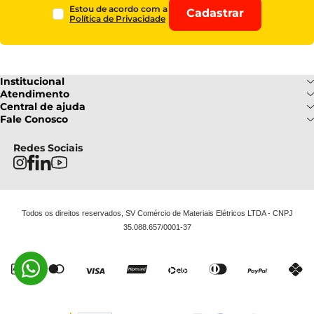
Estou de acordo com a
Cadastrar
Política de Privacidade
Institucional
Sobre Nós
Atendimento
Formas de pagamento
Central de ajuda
Fale Conosco
Nossas Lojas
Fale Conosco
Ofertas
Central de atendimento
Frete e Entrega
Privacidade e Segurança
(085) 3214-7900
Redes Sociais
Regulamentos
Segunda a Sexta: 08h as 18h | Sábado
Troca e Devoluções
Termos e Condições
: 08h ás 12h
FAQ
Todos os direitos reservados, SV Comércio de Materiais Elétricos LTDA - CNPJ
35.088.657/0001-37