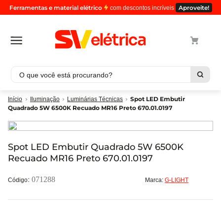
Ferramentas e material elétrico
Aproveite!
com descontos incríveis
O que você está procurando?
Termos mais buscados
Spot LED Embutir
Iluminação
Luminárias Técnicas
Quadrado 5W 6500K Recuado MR16 Preto 670.01.0197
1
º
cabo
2
º
luminaria
3
º
tomada
Spot LED Embutir Quadrado 5W 6500K
Recuado MR16 Preto 670.01.0197
4
º
cabo pp
5
º
4
:
071288
Marca:
G-LIGHT