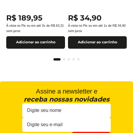
R$
189
,
95
R$
34
,
90
À vista no Pix ou em até
3
x de
R$
63
,
31
À vista no Pix ou em até
1
x de
R$
34
,
90
sem juros
sem juros
Adicionar ao carrinho
Adicionar ao carrinho
Assine a newsletter e
receba nossas novidades