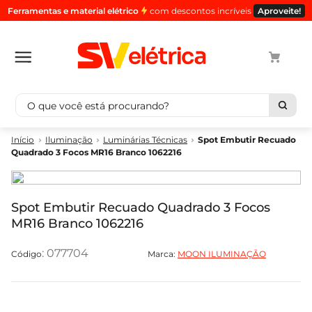
Ferramentas e material elétrico
com descontos incríveis
Aproveite!
O que você está procurando?
Termos mais buscados
Iluminação
Luminárias Técnicas
Spot Embutir Recuado
Quadrado 3 Focos MR16 Branco 1062216
1
º
cabo
2
º
luminaria
3
º
tomada
Spot Embutir Recuado Quadrado 3 Focos
MR16 Branco 1062216
4
º
cabo pp
5
º
4
:
077704
Marca:
MOON ILUMINAÇÃO