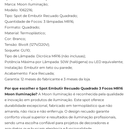
Marca: Moon Iluminação;
Modelo: 1062216;
Tipo: Spot de Embutir Recuado Quadrado;
Quantidade de Focos: 3 lâmpadas MR16;
Formato: Quadrado;
Material: Termoplástico;
Cor: Branco;
Tensão: Bivolt (127V/220V);
Soquete: GU10;
Tipo de Lâmpada: Dicróica MR16 (não inclusas);
Potência Máxima por Lâmpada: 50W (halógena) ou LED equivalente;
Instalação: Embutir em teto ou parede;
Acabamento: Face Recuada;
Garantia: 12 meses do fabricante e 3 meses da loja.
Por que escolher o Spot Embutir Recuado Quadrado 3 Focos MR16
Moon Iluminação?
A Moon Iluminação é reconhecida pela qualidade
e inovação em produtos de iluminação. Este spot oferece
durabilidade excepcional, fabricado em termoplástico que não
amarela, não risca e não enferruja. O design recuado garante
conforto visual superior e resultados de iluminação profissionais,
sendo uma escolha confiável para projetos de decoradores e
arquitetos que buscam elegância e funcionalidade.