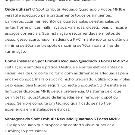
Onde utilizar?
O Spot Embutir Recuado Quadrado 3 Focos MR16 é
versátil e adequado para praticamente todos os ambientes:
banheiros, cozinhas, escritórios, quartos, salas de estar, salas de
jantar, home offices, halls, lavabos, varandas, closets, lojas, clínicas e
espaços comerciais. Sua instalação é recomendada em tetos de
gesso, gesso acartonado, madeira ou PVC, mantendo uma distância
mínima de 50cm entre spots e máxima de 70cm para trilhas de
iluminação.
Como instalar o Spot Embutir Recuado Quadrado 3 Focos MR16?
A
instalação é simples e prática. Desligue a energia elétrica antes de
iniciar. Realize um corte no forro com as dimensões adequadas para
encaixe do spot. Insira o spot no nicho preparado, utilizando as molas
de pressão para fixação segura. Conecte o soquete GU10 e instale as
lâmpadas dicróicas MR16 de sua preferência. O sistema de clique
permite fácil substituição de lâmpadas sem remover o spot do
gesso. Sempre consulte um técnico qualificado se não tiver
experiência em instalações elétricas.
Vantagens do Spot Embutir Recuado Quadrado 3 Focos MR16:
- Design recuado que proporciona conforto visual superior e
iluminação profissional;