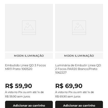
MOON ILUMINAÇÃO
MOON ILUMINAÇÃO
Embutido Linea QD 3 Focos
Luminária de Embutir Linea QD
MR11 Preto 1061520
2 Focos PAR20 Branco/Preto
1062227
R$
59
,
90
R$
69
,
90
À vista no Pix ou em até
1
x de
À vista no Pix ou em até
1
x de
R$
59
,
90
sem juros
R$
69
,
90
sem juros
Adicionar ao carrinho
Adicionar ao carrinho