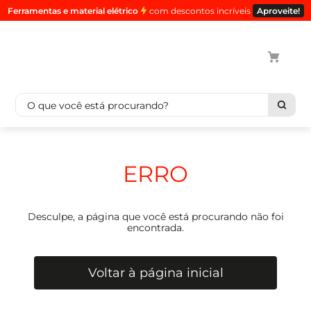
Ferramentas e material elétrico
com descontos incríveis
Aproveite!
O que você está procurando?
Termos mais buscados
1
º
cabo
ERRO
2
º
luminaria
3
º
tomada
Desculpe, a página que você está procurando não foi
4
º
cabo pp
encontrada.
5
º
4
Voltar à página inicial