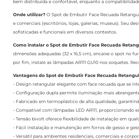
bem distribuída e confortável, enquanto a compatibilidad
Onde utilizar?
O Spot de Embutir Face Recuada Retangular 
e comerciais (escritórios, lojas, galerias, museus). Seu 
sofisticadas e funcionais em diversos contextos.
Como instalar o Spot de Embutir Face Recuada Retang
dimensões adequadas (32 x 16,5 cm), encaixe o spot no furo,
por fim, instale as lâmpadas AR111 GU10 nos soquetes. Rec
Vantagens do Spot de Embutir Face Recuada Retangula
- Design retangular elegante com face recuada que se in
- Configuração dupla permite iluminação mais abrangente 
- Fabricado em termoplástico de alta qualidade, garantind
- Compatível com lâmpadas LED AR111, proporcionando e
- Tensão bivolt oferece flexibilidade de instalação em qualq
- Fácil instalação e manutenção em forros de gesso e ges
- Versátil para ambientes residenciais, comerciais e corpor