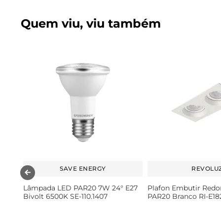
Quem viu, viu também
SAVE ENERGY
REVOLU
Lâmpada LED PAR20 7W 24° E27
Plafon Embutir Red
Bivolt 6500K SE-110.1407
PAR20 Branco RI-E1