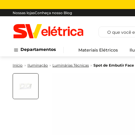
Nossas lojas
Conheça nosso Blog
O que você est
Departamentos
Materiais Elétricos
Il
Iluminação
Luminárias Técnicas
Spot de Embutir Face