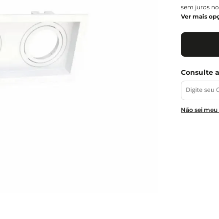
sem juros no
Ver mais op
Não sei meu