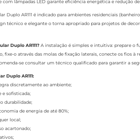
e com lâmpadas LED garante eficiência energética e redução de 
Duplo AR111 é indicado para ambientes residenciais (banheiros, 
design técnico e elegante o torna apropriado para projetos de de
ular Duplo AR111?
A instalação é simples e intuitiva: prepare o
 fixe-o através das molas de fixação laterais, conecte os fios à r
omenda-se consultar um técnico qualificado para garantir a segu
r Duplo AR111:
tegra discretamente ao ambiente;
e sofisticada;
o durabilidade;
conomia de energia de até 80%;
uer local;
so acartonado;
ativos;