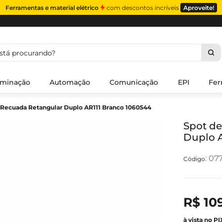
Ferramentas e material elétrico
com descontos incríveis
Aproveite!
á procurando?
uminação
Automação
Comunicação
EPI
Fer
 Recuada Retangular Duplo AR111 Branco 1060544
Spot d
Duplo A
:
07
R$
10