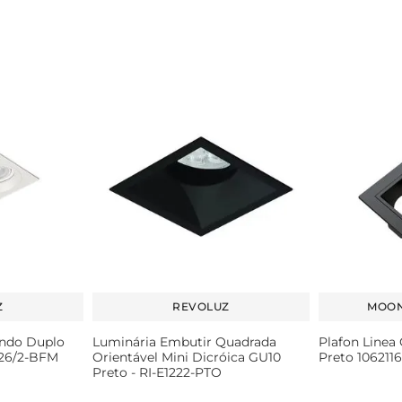
Z
REVOLUZ
MOON
ondo Duplo
Luminária Embutir Quadrada
Plafon Linea
826/2-BFM
Orientável Mini Dicróica GU10
Preto 1062116
Preto - RI-E1222-PTO