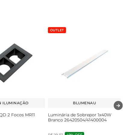
OUTLET
 ILUMINAÇÃO
BLUMENAU
 QD 2 Focos MR11
Luminária de Sobrepor 1x40W
Branco 26420504/41400004
R$
29
,
37
49%
OFF