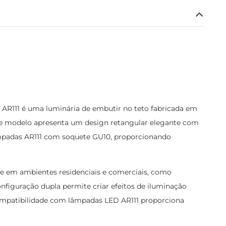
AR111 é uma luminária de embutir no teto fabricada em
Este modelo apresenta um design retangular elegante com
âmpadas AR111 com soquete GU10, proporcionando
ue em ambientes residenciais e comerciais, como
A configuração dupla permite criar efeitos de iluminação
 compatibilidade com lâmpadas LED AR111 proporciona